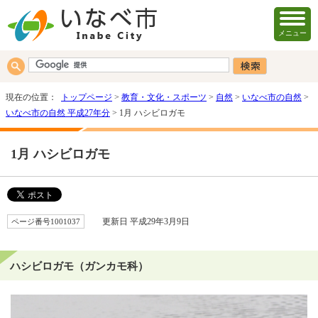
メニュー
現在の位置：
トップページ
>
教育・文化・スポーツ
>
自然
>
いなべ市の自然
>
いなべ市の自然 平成27年分
> 1月 ハシビロガモ
1月 ハシビロガモ
ページ番号1001037
更新日 平成29年3月9日
ハシビロガモ（ガンカモ科）