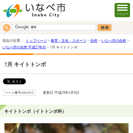
メニュー
現在の位置：
トップページ
>
教育・文化・スポーツ
>
自然
>
いなべ市の自然
>
いなべ市の自然 平成27年分
> 7月 キイトトンボ
7月 キイトトンボ
ページ番号1001015
更新日 平成29年3月9日
キイトトンボ（イトトンボ科）