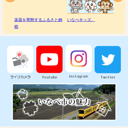
楽器を寄附するふるさと納
いなべキッズ。
オー
税