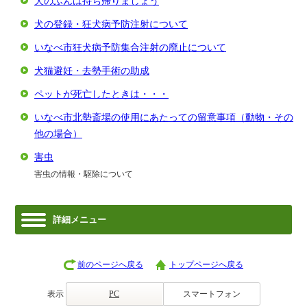
犬のふんは持ち帰りましょう
犬の登録・狂犬病予防注射について
いなべ市狂犬病予防集合注射の廃止について
犬猫避妊・去勢手術の助成
ペットが死亡したときは・・・
いなべ市北勢斎場の使用にあたっての留意事項（動物・その
他の場合）
害虫
害虫の情報・駆除について
詳細メニュー
前のページへ戻る
トップページへ戻る
表示
PC
スマートフォン