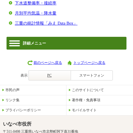
下水道整備率・接続率
月別平均気温・降水量
三重の統計情報「みえ Data Box」
詳細メニュー
前のページへ戻る
トップページへ戻る
表示
PC
スマートフォン
市民の声
このサイトについて
リンク集
著作権・免責事項
プライバシーポリシー
モバイルサイト
いなべ市役所
〒511-0498 三重県いなべ市北勢町阿下喜31番地