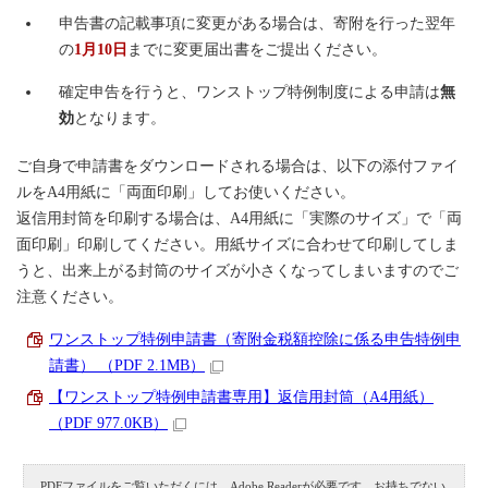
申告書の記載事項に変更がある場合は、寄附を行った翌年
の
1月10日
までに変更届出書をご提出ください。
確定申告を行うと、ワンストップ特例制度による申請は
無
効
となります。
ご自身で申請書をダウンロードされる場合は、以下の添付ファイ
ルをA4用紙に「両面印刷」してお使いください。
返信用封筒を印刷する場合は、A4用紙に「実際のサイズ」で「両
面印刷」印刷してください。用紙サイズに合わせて印刷してしま
うと、出来上がる封筒のサイズが小さくなってしまいますのでご
注意ください。
ワンストップ特例申請書（寄附金税額控除に係る申告特例申
請書） （PDF 2.1MB）
【ワンストップ特例申請書専用】返信用封筒（A4用紙）
（PDF 977.0KB）
PDFファイルをご覧いただくには、Adobe Readerが必要です。お持ちでない