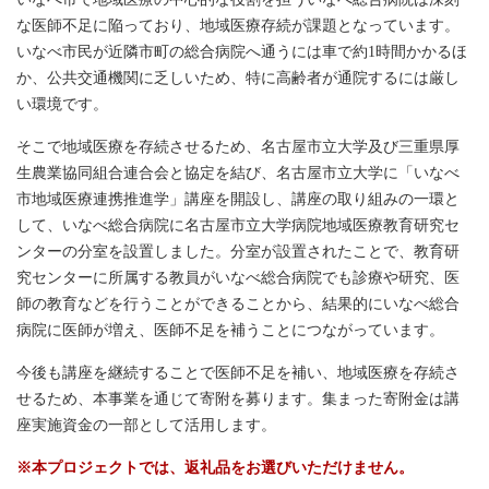
な医師不足に陥っており、地域医療存続が課題となっています。
いなべ市民が近隣市町の総合病院へ通うには車で約1時間かかるほ
か、公共交通機関に乏しいため、特に高齢者が通院するには厳し
い環境です。
そこで地域医療を存続させるため、名古屋市立大学及び三重県厚
生農業協同組合連合会と協定を結び、名古屋市立大学に「いなべ
市地域医療連携推進学」講座を開設し、講座の取り組みの一環と
して、いなべ総合病院に名古屋市立大学病院地域医療教育研究セ
ンターの分室を設置しました。分室が設置されたことで、教育研
究センターに所属する教員がいなべ総合病院でも診療や研究、医
師の教育などを行うことができることから、結果的にいなべ総合
病院に医師が増え、医師不足を補うことにつながっています。
今後も講座を継続することで医師不足を補い、地域医療を存続さ
せるため、本事業を通じて寄附を募ります。集まった寄附金は講
座実施資金の一部として活用します。
※本プロジェクトでは、返礼品をお選びいただけません。