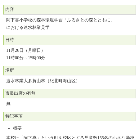
内容
阿下喜小学校の森林環境学習「ふるさとの森とともに」
における速水林業見学
日時
11月26日（月曜日）
11時00分～15時00分
場所
速水林業大多賀山林（紀北町海山区）
市長出席の有無
無
特記事項
概要
本校は「阿下喜」という町を校区とする児童数155名の小さな学校