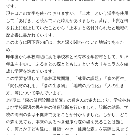
です。
現在はこの文字を使っておりますが、「上木」という漢字を使用
して「あげき」と読んでいた時期がありました。昔は、上質な檜
をお上に献上していたことから「上木」と名付けられたと地域の
歴史書に書かれています。
このように阿下喜の町は、木と深く関わっていた地域であるた
め、
昨年度から学校周辺にある学校林と民有林を学習材として、5，6
年生を中心に「ふるさとの森とともに」というカリキュラムを編
成し学習を進めています。
この学習を通して「森林環境問題」「林業の課題」「森の再生」
「間伐材の利用」「森の生き物」「地域の活性化」「人の生き
方」等について学んでいます。
1学期に「森の健康診断出前隊」の皆さんの協力により、学校林お
よび学校周辺の民有林の健康診断を行いました。診断の結果、学
校の周囲の森は不健康であることが分かりました。しかし、どこ
の森を見ても、本来のあるべき健康な森の姿を見ることは難し
く、何とか子ども達に、目指すべき「健康な森」を実際に見せて