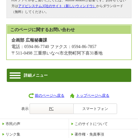
PDFファイルをご覧いただくには、Adobe Readerが必要です。お持ちでない
方は
アドビシステムズ社のサイト（新しいウィンドウ）
からダウンロード
（無料）してください。
このページに関する
お問い合わせ
企画部 広報秘書課
電話：0594-86-7740 ファクス：0594-86-7857
〒511-0498 三重県いなべ市北勢町阿下喜31番地
詳細メニュー
前のページへ戻る
トップページへ戻る
表示
PC
スマートフォン
市民の声
このサイトについて
リンク集
著作権・免責事項