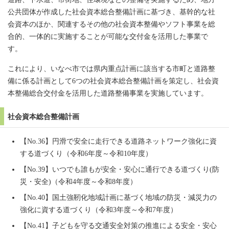
公共団体が作成した社会資本総合整備計画に基づき、基幹的な社
会資本のほか、関連するその他の社会資本整備やソフト事業を総
合的、一体的に実施することが可能な交付金を活用した事業で
す。
これにより、いなべ市では県内重点計画に該当する市町と道路整
備に係る計画として6つの社会資本総合整備計画を策定し、社会資
本整備総合交付金を活用した道路整備事業を実施しています。
社会資本総合整備計画
【No.36】円滑で安全に走行できる道路ネットワーク強化に資
する道づくり（令和6年度～令和10年度）
【No.39】いつでも誰もが安全・安心に通行できる道づくり(防
災・安全)（令和4年度～令和8年度）
【No.40】国土強靭化地域計画に基づく地域の防災・減災力の
強化に資する道づくり（令和3年度～令和7年度）
【No.41】子どもを守る交通安全対策の推進による安全・安心