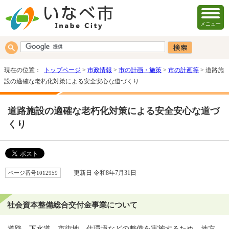
メニュー
現在の位置：
トップページ
>
市政情報
>
市の計画・施策
>
市の計画等
> 道路施
設の適確な老朽化対策による安全安心な道づくり
道路施設の適確な老朽化対策による安全安心な道づ
くり
ページ番号1012959
更新日 令和8年7月31日
社会資本整備総合交付金事業について
道路、下水道、市街地、住環境などの整備を実施するため、地方