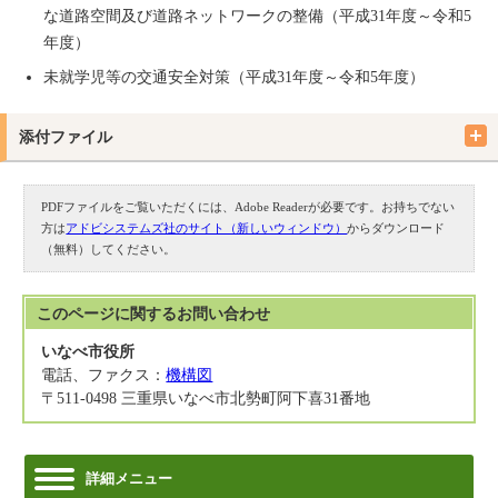
な道路空間及び道路ネットワークの整備（平成31年度～令和5
年度）
未就学児等の交通安全対策（平成31年度～令和5年度）
添付ファイル
PDFファイルをご覧いただくには、Adobe Readerが必要です。お持ちでない
方は
アドビシステムズ社のサイト（新しいウィンドウ）
からダウンロード
（無料）してください。
このページに関する
お問い合わせ
いなべ市役所
電話、ファクス：
機構図
〒511-0498 三重県いなべ市北勢町阿下喜31番地
詳細メニュー