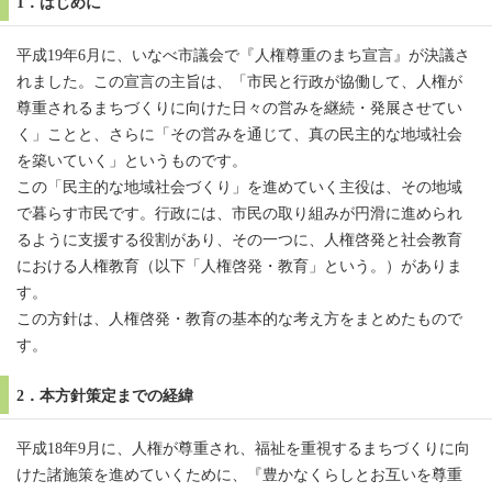
1．はじめに
平成19年6月に、いなべ市議会で『人権尊重のまち宣言』が決議さ
れました。この宣言の主旨は、「市民と行政が協働して、人権が
尊重されるまちづくりに向けた日々の営みを継続・発展させてい
く」ことと、さらに「その営みを通じて、真の民主的な地域社会
を築いていく」というものです。
この「民主的な地域社会づくり」を進めていく主役は、その地域
で暮らす市民です。行政には、市民の取り組みが円滑に進められ
るように支援する役割があり、その一つに、人権啓発と社会教育
における人権教育（以下「人権啓発・教育」という。）がありま
す。
この方針は、人権啓発・教育の基本的な考え方をまとめたもので
す。
2．本方針策定までの経緯
平成18年9月に、人権が尊重され、福祉を重視するまちづくりに向
けた諸施策を進めていくために、『豊かなくらしとお互いを尊重