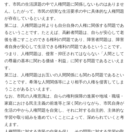
す。市民の生活課題の中で人権問題に関係しないものはありませ
ん。したがって、市民の切実な生活要求の中に具体的な人権問題
が存在しているといえます。
第二は、人権問題は何よりも自分自身の人権に関係する問題であ
るということです。たとえば、高齢者問題は、自らが安心して老
後を過ごすことのできる権利の問題であり、障害者問題は、障害
者自身が安心して生活できる権利の問題であるということです。
つまり、人権問題は、侵害・抑圧されてはならない「人間として
の尊厳の基本に関わる価値・利益」に関する問題であるといえま
す。
第三は、人権問題はお互いの人間関係にも関わる問題であるとい
うことです。希薄な人間関係等により相手の人権を侵害してしま
うことがあるといえます。
なお、市民の人権意識は、自らの権利保障の進展や地域・職場・
家庭における民主主義の前進等と深く関わりながら、市民自身が
生活の中から人権問題を自覚し、それに対する自主的、主体的な
学習や取り組みを進めていくことによって、深められていくと考
えます。
人権問題に対する市民の自覚を促し、その問題に対する学習や取