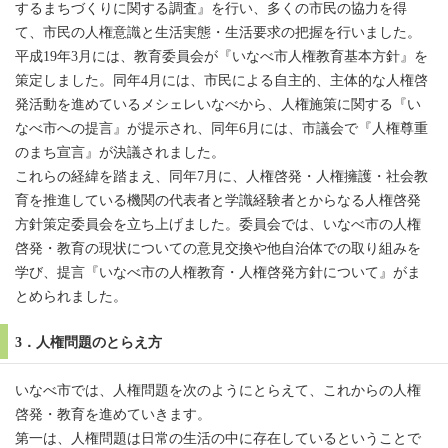
するまちづくりに関する調査』を行い、多くの市民の協力を得
て、市民の人権意識と生活実態・生活要求の把握を行いました。
平成19年3月には、教育委員会が『いなべ市人権教育基本方針』を
策定しました。同年4月には、市民による自主的、主体的な人権啓
発活動を進めているメシェレいなべから、人権施策に関する『い
なべ市への提言』が提示され、同年6月には、市議会で『人権尊重
のまち宣言』が決議されました。
これらの経緯を踏まえ、同年7月に、人権啓発・人権擁護・社会教
育を推進している機関の代表者と学識経験者とからなる人権啓発
方針策定委員会を立ち上げました。委員会では、いなべ市の人権
啓発・教育の現状についての意見交換や他自治体での取り組みを
学び、提言『いなべ市の人権教育・人権啓発方針について』がま
とめられました。
3．人権問題のとらえ方
いなべ市では、人権問題を次のようにとらえて、これからの人権
啓発・教育を進めていきます。
第一は、人権問題は日常の生活の中に存在しているということで