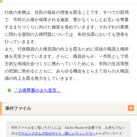
行政の本務は、住民の福祉の増進を図ることです。すべての部局
で、市民の人権が保障される施策、豊かなくらしとお互いを尊重
するまちづくりに向けた施策を進めていきます。それぞれの業務
に関わる個別の人権問題については、各担当課においても啓発を
行っていきます。
また、行政職員の人権意識の向上を図るために現状の職員人権研
修を充実させていきます。さらに、職員自らが、一市民として民
主的な地域社会づくりに携わっていくためにも、市民の生活実態
の把握に努めるとともに、あらゆる機会をとらえて自らの人権認
識の向上を図る努力をしていきます。
「人権尊重のまち宣言」
添付ファイル
PDFファイルをご覧いただくには、Adobe Readerが必要です。お持ちでない
方は
アドビシステムズ社のサイト（新しいウィンドウ）
からダウンロード