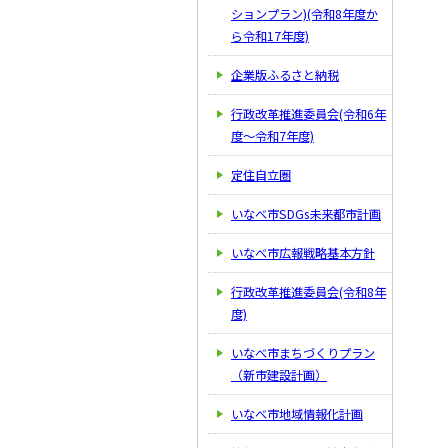
ションプラン)(令和8年度か
ら令和17年度)
企業版ふるさと納税
行政改革推進委員会(令和6年
度～令和7年度)
定住自立圏
いなべ市SDGs未来都市計画
いなべ市広報戦略基本方針
行政改革推進委員会(令和8年
度)
いなべ市まちづくりプラン
（新市建設計画）
いなべ市地域情報化計画