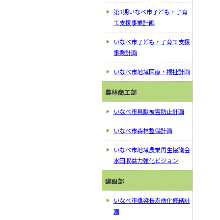
第3期いなべ市子ども・子育
て支援事業計画
いなべ市子ども・子育て支援
事業計画
いなべ市地域医療・福祉計画
農林商工部
いなべ市鳥獣被害防止計画
いなべ市森林整備計画
いなべ市地域農業再生協議会
水田収益力強化ビジョン
建設部
いなべ市橋梁長寿命化修繕計
画