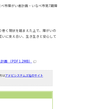
なべ市障がい者計画・いなべ市第7期障
り巻く現状を踏まえた上で、障がいの
互いに支え合い、生き生きと安心して
（PDF 1.2MB）
い方は
アドビシステムズ社のサイト