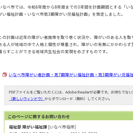
いなべ市では、令和6年度から8年度までの3年間を計画期間とする「い
がい福祉計画・いなべ市第3期障がい児福祉計画」を策定しました。
この計画は近年の障がい者施策を取り巻く状況や、障がいのある人を取
ある人が地域の中で人格と個性が尊重され、障がいの有無にかかわらず
暮らすことができる地域共生社会の実現をめざすものです。
いなべ市障がい者計画・第7期障がい福祉計画・第3期障がい児福祉計画 
PDFファイルをご覧いただくには、Adobe Readerが必要です。お持ちでな
（新しいウィンドウ）
からダウンロード（無料）してください。
このページに関する
お問い合わせ
福祉部 障がい福祉課
[いなべ市役所］