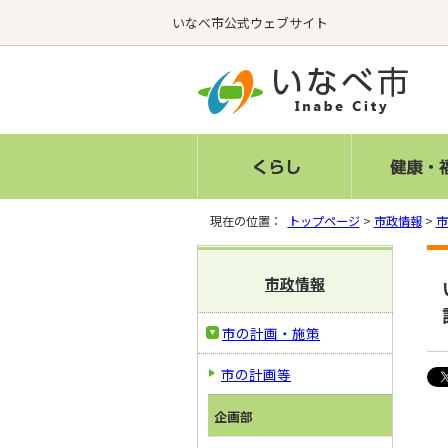
いなべ市公式ウェブサイト
現在の位置：
トップページ
>
市政情報
>
市
市政情報
市の計画・施策
市の計画等
企画部