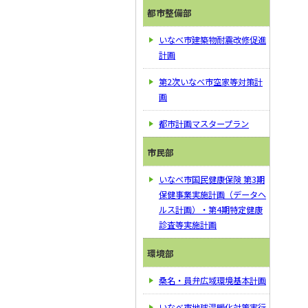
都市整備部
いなべ市建築物耐震改修促進
計画
第2次いなべ市空家等対策計
画
都市計画マスタープラン
市民部
いなべ市国民健康保険 第3期
保健事業実施計画（データヘ
ルス計画）・第4期特定健康
診査等実施計画
環境部
桑名・員弁広域環境基本計画
いなべ市地球温暖化対策実行