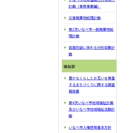
計画（事務事業編）
災害廃棄物処理計画
第2次いなべ市一般廃棄物処
理計画
容器包装に係わる分別収集計
画
福祉部
豊かなくらしとお互いを尊重
するまちづくりに関する調査
報告書
第4次いなべ市地域福祉計画
及びいなべ市地域福祉活動計
画
いなべ市人権啓発基本方針