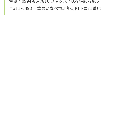
電話：0594-86-7816 ファクス：0594-86-7865
〒511-0498 三重県いなべ市北勢町阿下喜31番地