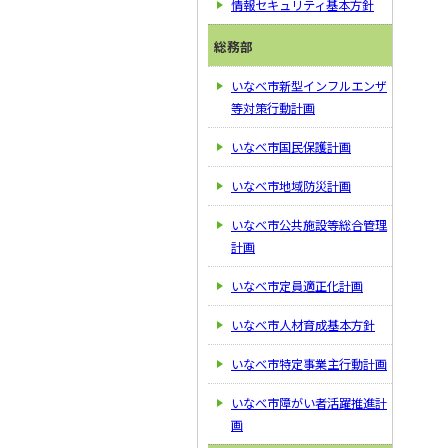
情報セキュリティ基本方針
総務部
いなべ市新型インフルエンザ
等対策行動計画
いなべ市国民保護計画
いなべ市地域防災計画
いなべ市公共施設等総合管理
計画
いなべ市定員適正化計画
いなべ市人材育成基本方針
いなべ市特定事業主行動計画
いなべ市障がい者活躍推進計
画