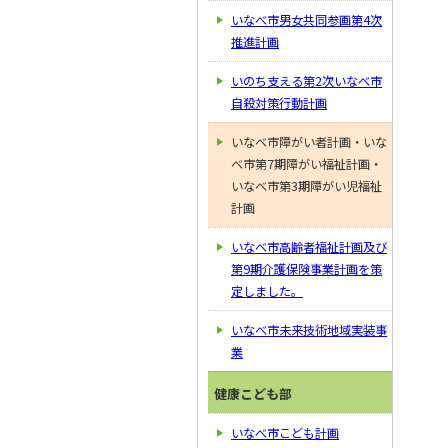
いなべ市男女共同参画第4次
推進計画
いのち支える第2次いなべ市
自殺対策行動計画
いなべ市障がい者計画・いな
べ市第7期障がい福祉計画・
いなべ市第3期障がい児福祉
計画
いなべ市高齢者福祉計画及び
第9期介護保険事業計画を策
定しました。
いなべ市未来技術地域実装事
業
健康こども部
いなべ市こども計画