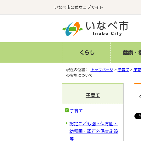
いなべ市公式ウェブサイト
現在の位置：
トップページ
>
子育て
>
子育
の実施について
子育て
子育て
認定こども園・保育園・
幼稚園・認可外保育施設
等