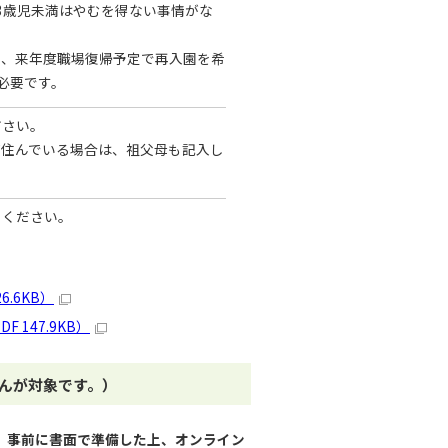
3歳児未満はやむを得ない事情がな
り、来年度職場復帰予定で再入園を希
必要です。
ださい。
が住んでいる場合は、祖父母も記入し
てください。
.6KB）
147.9KB）
んが対象です。）
。事前に書面で準備した上、オンライン