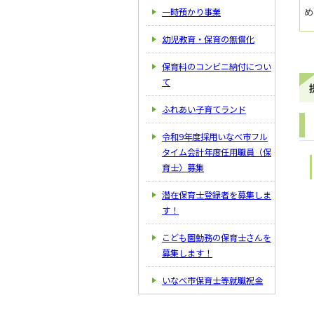
め
一時預かり事業
幼児教育・保育の無償化
保育料のコンビニ納付につい
て
ふれあい子育てランド
令和9年度採用いなべ市フル
タイム会計年度任用職員（保
育士）募集
潜在保育士登録者を募集しま
す！
こども園勤務の保育士さんを
募集します！
いなべ市保育士等就職祝金