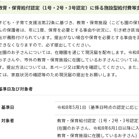
教育・保育給付認定（1号・2号・3号認定）に係る施設型給付費等
子ども・子育て支援法第22条に基づき、教育・保育施設（こども園の保
んの保護者は、年に1度、保育を必要とする事由や状況に、引き続き該
出が義務付けられています。提出がない場合や保育を必要とする事由を
できなくなりますので、必ず提出してください。
在園のお子さんについては、在籍園を通じて現況届を配布します。令和8
お子さんや、市外の教育・保育施設に在園しているお子さんについては
す。提出方法については、本ページ又は案内を確認してください。また
ては、家庭状況の確認等のため現況届の提出をお願いします。
基準日及び対象者
基準日
令和8年5月1日（基準日時点の認定に応
対象者
教育・保育給付認定（1号・2号・3号認
(在園のお子さん、令和8年6月1日以降
教育・保育施設に在園しているお子さん)