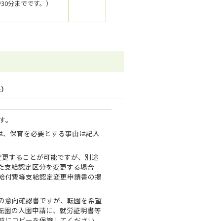
時30分までです。）
象）
す。
方は、保育を必要とする事由は記入
変更することが可能ですが、別途
た支給認定区分を変更する場合
給付費等支給認定変更申請書の提
の意向確認書ですが、転園を希望
転園の入園申請に、就労証明書等
前にコピーを保管してください。