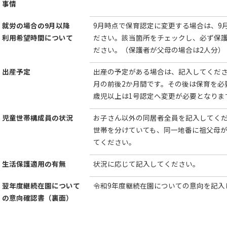
事情
就労の場合の9月以降
9月時点で保育認定に変更する場合は、9
利用希望時間について
ださい。該当箇所をチェックし、必ず保
ださい。（保護者が父母の場合は2人分）
出産予定
出産の予定がある場合は、記入してくだ
月の前後2か月間です。その後は保育を必
歳児以上は1号認定へ変更が必要となりま
児童世帯構成員の状況
お子さん以外の同居者全員を記入してく
世帯を分けていても、同一地番に祖父母
てください。
生活保護適用の有無
状況に応じて記入してください。
翌年度継続在園について
令和9年度継続在園についての意向を記入
の意向確認書（裏面）