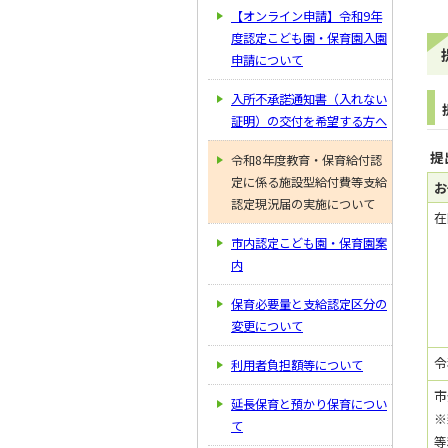
【オンライン申請】令和9年
度認定こども園・保育園入園
申請について
入所不承諾通知書（入れない
証明）の交付を希望する方へ
提
令和8年度教育・保育給付認
定に係る施設型給付費等支給
お
認定現況届の実施について
在
市内認定こども園・保育園案
内
保育必要量と支給認定区分の
変更について
令
利用者負担額等について
市
延長保育と預かり保育につい
※
て
等