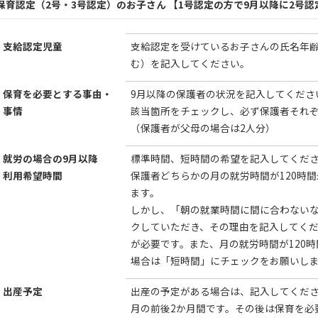
保育認定（2号・3号認定）のお子さん 【1号認定の方で9月以降に2号
支給認定児童
支給認定を受けているお子さんの氏名年
む）を記入してください。
保育を必要とする事由・
9月以降の保護者の状況を記入してくださ
事情
該当箇所をチェックし、必ず保護者それ
（保護者が父母の場合は2人分）
就労の場合の9月以降
標準時間、短時間の希望を記入してくだ
利用希望時間
保護者どちらかの月の就労時間が120時
ます。
しかし、「朝の就業時間に間に合わない
クしていただき、その理由を記入してく
が必要です。また、月の就労時間が120
場合は「短時間」にチェックをお願いし
出産予定
出産の予定がある場合は、記入してくだ
月の前後2か月間です。その後は保育を必