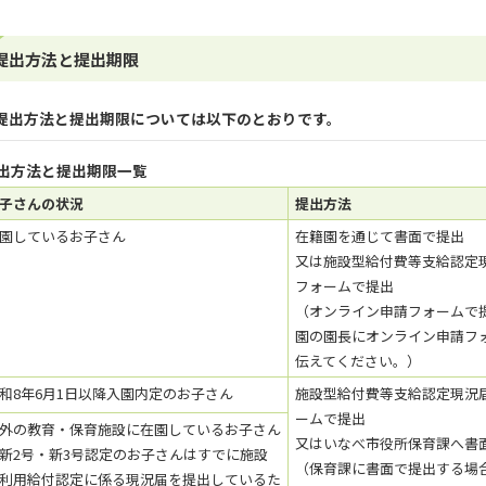
提出方法と提出期限
提出方法と提出期限については以下のとおりです。
出方法と提出期限一覧
子さんの状況
提出方法
園しているお子さん
在籍園を通じて書面で提出
又は施設型給付費等支給認定
フォームで提出
（オンライン申請フォームで
園の園長にオンライン申請フ
伝えてください。）
和8年6月1日以降入園内定のお子さん
施設型給付費等支給認定現況
ームで提出
外の教育・保育施設に在園しているお子さん
又はいなべ市役所保育課へ書
新2号・新3号認定のお子さんはすでに施設
（保育課に書面で提出する場
利用給付認定に係る現況届を提出しているた