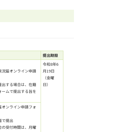
提出期限
令和8年6
現況届オンライン申請
月19日
（金曜
提出する場合は、在籍
日）
ォームで提出する旨を
届オンライン申請フォ
面で提出
合の受付時間は、月曜