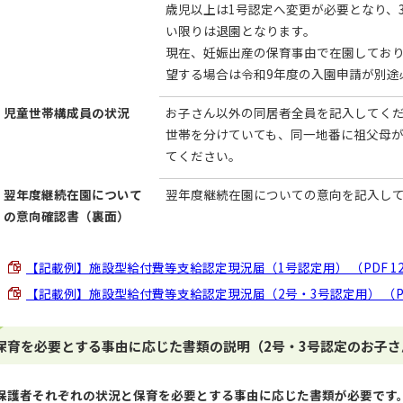
歳児以上は1号認定へ変更が必要となり、
い限りは退園となります。
現在、妊娠出産の保育事由で在園してお
望する場合は令和9年度の入園申請が別途
児童世帯構成員の状況
お子さん以外の同居者全員を記入してく
世帯を分けていても、同一地番に祖父母
てください。
翌年度継続在園について
翌年度継続在園についての意向を記入し
の意向確認書（裏面）
【記載例】施設型給付費等支給認定現況届（1号認定用） （PDF 126
【記載例】施設型給付費等支給認定現況届（2号・3号認定用） （PDF 
保育を必要とする事由に応じた書類の説明（2号・3号認定のお子さ
保護者それぞれの状況と保育を必要とする事由に応じた書類が必要です