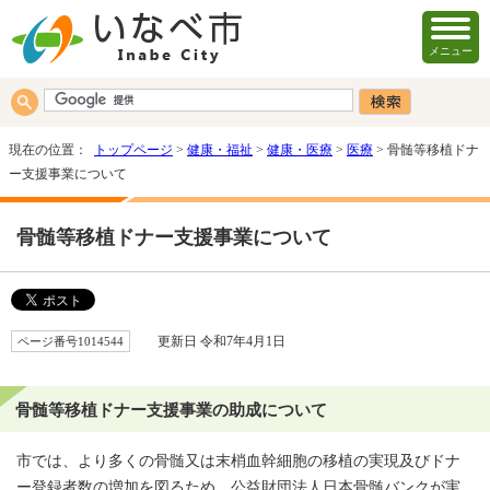
メニュー
現在の位置：
トップページ
>
健康・福祉
>
健康・医療
>
医療
> 骨髄等移植ドナ
ー支援事業について
骨髄等移植ドナー支援事業について
ページ番号1014544
更新日 令和7年4月1日
骨髄等移植ドナー支援事業の助成について
市では、より多くの骨髄又は末梢血幹細胞の移植の実現及びドナ
ー登録者数の増加を図るため、公益財団法人日本骨髄バンクが実