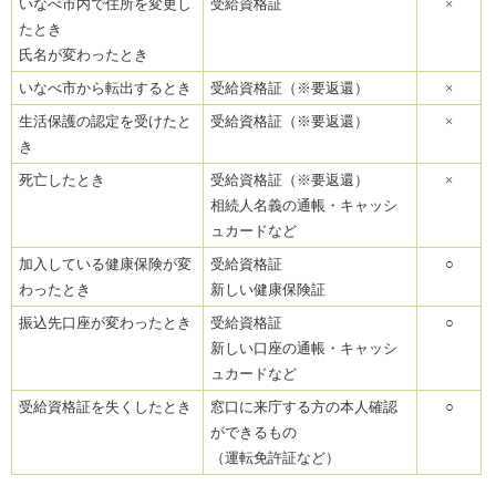
いなべ市内で住所を変更し
受給資格証
×
たとき
氏名が変わったとき
いなべ市から転出するとき
受給資格証（※要返還）
×
生活保護の認定を受けたと
受給資格証（※要返還）
×
き
死亡したとき
受給資格証（※要返還）
×
相続人名義の通帳・キャッシ
ュカードなど
加入している健康保険が変
受給資格証
○
わったとき
新しい健康保険証
振込先口座が変わったとき
受給資格証
○
新しい口座の通帳・キャッシ
ュカードなど
受給資格証を失くしたとき
窓口に来庁する方の本人確認
○
ができるもの
（運転免許証など）