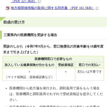
（PDF 227.3KB）
地方税関係情報の取得に関する同意書 （PDF 161.5KB）
助成の受け方
三重県内の医療機関を受診する場合
受診のしかた（令和7年9月から、窓口無償化の対象年齢を18歳年度
末まで引き上げました）
医療機関窓口で必要なもの
加入している健康保険が分かるもの
受給資格証
窓口での支払い
○
○
支払いは不要です
（マイナ保険証、資格確認書など）
医療機関から処方箋を発行され、調剤薬局で薬をもらう場合
は、医療機関と調剤薬局それぞれで受給資格証を提示してくだ
さい。