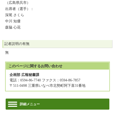
（広島県呉市）
出席者（選手）：
深尾 さくら
中川 知優
森脇 心花
記者説明の有無
無
このページに関する
お問い合わせ
企画部 広報秘書課
電話：0594-86-7740 ファクス：0594-86-7857
〒511-0498 三重県いなべ市北勢町阿下喜31番地
詳細メニュー