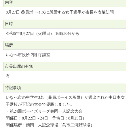
内容
8月27日 桑員ボーイズに所属する女子選手が市長を表敬訪問
日時
令和6年8月27日（火曜日） 16時30分から
場所
いなべ市役所 2階 庁議室
市長出席の有無
有
特記事項
いなべ市の中学生3名（桑員ボーイズ所属）が選出された中日本女
子選抜が下記の大会で優勝しました。
・第24回ボーイズリーグ鶴岡一人記念大会
開催日：8月22日～24日（予備日：8月25日）
開催場所：鶴岡一人記念球場（呉市二河野球場）