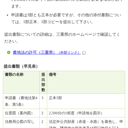
ます。
申請書は3部とも正本が必要ですが、その他の添付書類につい
ては、1部正本、1部コピーを提出して下さい。
提出書類についての詳細は、三重県のホームページで確認してく
ださい。
農地法の許可（三重県）
（外部リンク）
提出書類（早見表）
書類の名称
提
備考
出
部
数
申請書 （農地法第4
3
正本3部
条、第5条）
位置図（案内図）
2
2,500分の1程度（申請地を図示）
法務局公図の写し
2
法定外公共財産（赤道・水路）を着色し、申