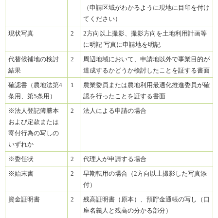
（申請区域がわかるように現地に目印を付け
てください）
現状写真
2
2方向以上撮影、撮影方向を土地利用計画等
に明記 写真に申請地を明記
代替候補地の検討
2
周辺地域において、申請地以外で事業目的が
結果
達成するかどうか検討したことを証する書面
確認書（農地法第4
1
農業委員または農地利用最適化推進委員が確
条用、第5条用）
認を行ったことを証する書面
※法人登記簿謄本
2
法人による申請の場合
および定款または
寄付行為の写しの
いずれか
※委任状
2
代理人が申請する場合
※始末書
2
早期転用の場合（2方向以上撮影した写真添
付）
資金証明書
2
残高証明書（原本）、預貯金通帳の写し（口
座名義人と残高の分かる部分）