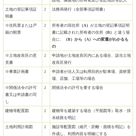
請地、隣接地の所有者及び登記地目を記入
土地の登記事項証
2
法務局発行（全部事項証明書）
明書
※住民票または戸
2
所有者の現住所
（A）
が土地の登記事項証明
籍の附票
書に記載された所有者の住所
（B）
と違う場
合に、
（B）から（A）への変遷がわかるも
の
※土地改良区の意
2
申請地が土地改良区内にある場合、該当土地
見書
改良区発行
※事業計画書
2
申請者が法人又は転用目的が駐車場、資材置
場、店舗、工場等の場合
※関係法令の許可
2
関係法令の許可を要する場合
書又は申請書の写
し
建物等配置図
2
建物等を建築する場合（平面図等）取水・排
水経路を明記
土地利用計画図
2
施設等配置図（縮尺・距離・面積を明記）を
作成し、利用内容を明確にする