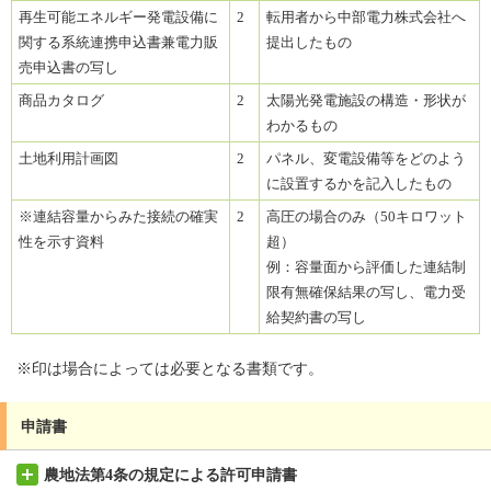
再生可能エネルギー発電設備に
2
転用者から中部電力株式会社へ
関する系統連携申込書兼電力販
提出したもの
売申込書の写し
商品カタログ
2
太陽光発電施設の構造・形状が
わかるもの
土地利用計画図
2
パネル、変電設備等をどのよう
に設置するかを記入したもの
※連結容量からみた接続の確実
2
高圧の場合のみ（50キロワット
性を示す資料
超）
例：容量面から評価した連結制
限有無確保結果の写し、電力受
給契約書の写し
※印は場合によっては必要となる書類です。
申請書
農地法第4条の規定による許可申請書