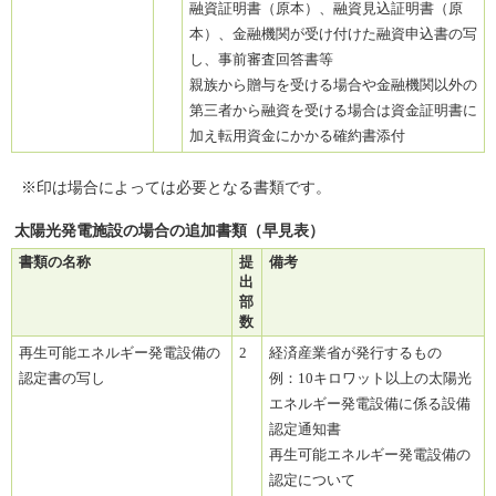
融資証明書（原本）、融資見込証明書（原
本）、金融機関が受け付けた融資申込書の写
し、事前審査回答書等
親族から贈与を受ける場合や金融機関以外の
第三者から融資を受ける場合は資金証明書に
加え転用資金にかかる確約書添付
※印は場合によっては必要となる書類です。
太陽光発電施設の場合の追加書類（早見表）
書類の名称
提
備考
出
部
数
再生可能エネルギー発電設備の
2
経済産業省が発行するもの
認定書の写し
例：10キロワット以上の太陽光
エネルギー発電設備に係る設備
認定通知書
再生可能エネルギー発電設備の
認定について