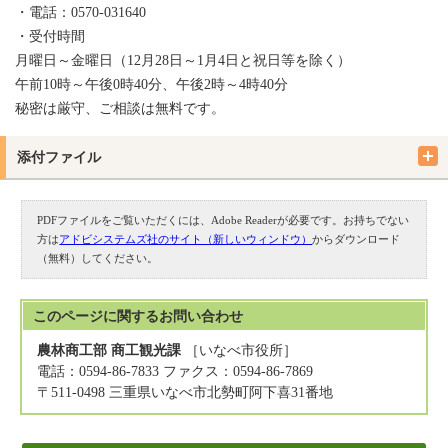
・電話：0570-031640
・受付時間
月曜日～金曜日（12月28日～1月4日と祝日等を除く）
午前10時～午後0時40分、午後2時～4時40分
秘密は厳守、ご相談は無料です。
添付ファイル
PDFファイルをご覧いただくには、Adobe Readerが必要です。お持ちでない
方は
アドビシステムズ社のサイト（新しいウィンドウ）
からダウンロード
（無料）してください。
このページに関する
お問い合わせ
農林商工部 商工観光課
［いなべ市役所］
電話：0594-86-7833 ファクス：0594-86-7869
〒511-0498 三重県いなべ市北勢町阿下喜31番地