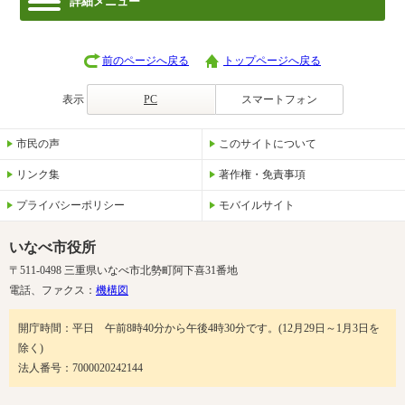
詳細メニュー
前のページへ戻る
トップページへ戻る
表示
PC
スマートフォン
市民の声
このサイトについて
リンク集
著作権・免責事項
プライバシーポリシー
モバイルサイト
いなべ市役所
〒511-0498 三重県いなべ市北勢町阿下喜31番地
電話、ファクス：
機構図
開庁時間：平日 午前8時40分から午後4時30分です。(12月29日～1月3日を
除く)
法人番号：7000020242144