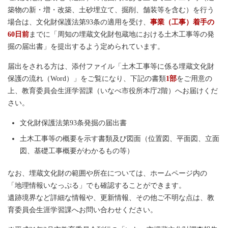
築物の新・増・改築、土砂埋立て、掘削、舗装等を含む）を行う
場合は、文化財保護法第93条の適用を受け、
事業（工事）着手の
60日前
までに「周知の埋蔵文化財包蔵地における土木工事等の発
掘の届出書」を提出するよう定められています。
届出をされる方は、添付ファイル「土木工事等に係る埋蔵文化財
保護の流れ（Word）」をご覧になり、下記の書類
1部
をご用意の
上、教育委員会生涯学習課（いなべ市役所本庁2階）へお届けくだ
さい。
文化財保護法第93条発掘の届出書
土木工事等の概要を示す書類及び図面（位置図、平面図、立面
図、基礎工事概要がわかるもの等）
なお、埋蔵文化財の範囲や所在については、ホームページ内の
「地理情報いなっぷる」でも確認することができます。
遺跡境界など詳細な情報や、更新情報、その他ご不明な点は、教
育委員会生涯学習課へお問い合わせください。