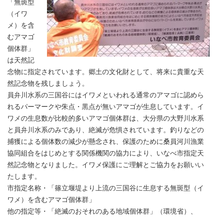
「無斑型
（イワ
メ）を含
むアマゴ
個体群」
は天然記
念物に指定されています。郷土の文化財として、将来に貴重な天
然記念物を残しましょう。
員弁川水系の三国谷にはイワメといわれる通常のアマゴに認めら
れるパーマークや朱点・黒点が無いアマゴが生息しています。イ
ワメの生息数が比較的多いアマゴ個体群は、大分県の大野川水系
と員弁川水系のみであり、絶滅が危惧されています。釣りなどの
捕獲による個体数の減少が懸念され、保護のために桑員河川漁業
協同組合をはじめとする関係機関の協力により、いなべ市指定天
然記念物となりました。イワメ保護にご理解とご協力をお願いい
たします。
市指定名称・「篠立堰堤より上流の三国谷に生息する無斑型（イ
ワメ）を含むアマゴ個体群」
他の指定等・「絶滅のおそれのある地域個体群」（環境省）、