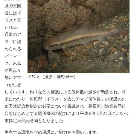
系の三国
谷にはイ
ワメと言
われる、
通常のア
マゴに認
められる
パーマー
ク、朱点
や黒点が
イワメ（撮影：鹿野雄一）
無いアマ
ゴが生息
しています。釣りなどの捕獲による個体数の減少が懸念され、将
来にわたり「無斑型（イワメ）を含むアマゴ個体群」の保護のた
め天然記念物指定の必要について審議され、桑員河川漁業共同組
合をはじめとする関係機関の協力により平成18年7月21日にいなべ
市指定天然記念物となりました。
生息する環境を含め保護にご協力をお願いします。