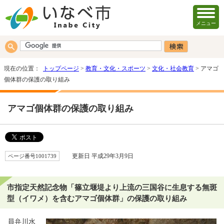
メニュー
現在の位置：
トップページ
>
教育・文化・スポーツ
>
文化・社会教育
> アマゴ
個体群の保護の取り組み
アマゴ個体群の保護の取り組み
ページ番号1001739
更新日 平成29年3月9日
市指定天然記念物「篠立堰堤より上流の三国谷に生息する無斑
型（イワメ）を含むアマゴ個体群」の保護の取り組み
員弁川水