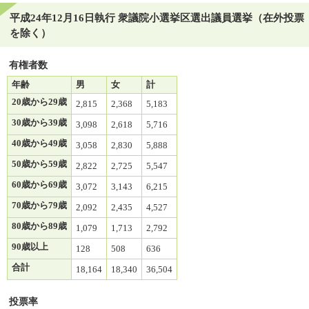
平成24年12月16日執行 衆議院小選挙区選出議員選挙（在外投票
を除く）
有権者数
年齢
男
女
計
20歳から29歳
2,815
2,368
5,183
30歳から39歳
3,098
2,618
5,716
40歳から49歳
3,058
2,830
5,888
50歳から59歳
2,822
2,725
5,547
60歳から69歳
3,072
3,143
6,215
70歳から79歳
2,092
2,435
4,527
80歳から89歳
1,079
1,713
2,792
90歳以上
128
508
636
合計
18,164
18,340
36,504
投票率