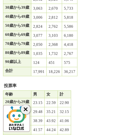
30歳から39歳
3,063
2,670
5,733
40歳から49歳
3,006
2,812
5,818
50歳から59歳
2,824
2,762
5,586
60歳から69歳
3,077
3,103
6,180
70歳から79歳
2,050
2,368
4,418
80歳から89歳
1,035
1,732
2,767
90歳以上
124
451
575
合計
17,991
18,226
36,217
投票率
年齢
男
女
計
20歳から29歳
23.15
22.59
22.90
30歳から39歳
29.48
35.21
32.15
40歳から49歳
38.39
43.92
41.06
50歳から59歳
41.57
44.24
42.89