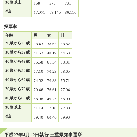
90歳以上
158
573
731
合計
17,971
18,145
36,116
投票率
年齢
男
女
計
20歳から29歳
38.43
38.63
38.52
30歳から39歳
41.62
48.19
44.63
40歳から49歳
55.58
61.34
58.31
50歳から59歳
67.10
70.23
68.65
60歳から69歳
74.52
76.88
75.71
70歳から79歳
79.46
76.61
77.94
80歳から89歳
66.08
49.25
55.90
90歳以上
41.14
17.10
22.30
合計
59.40
60.46
59.93
平成27年4月12日執行 三重県知事選挙