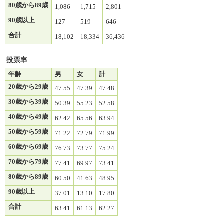
80歳から89歳
1,086
1,715
2,801
90歳以上
127
519
646
合計
18,102
18,334
36,436
投票率
年齢
男
女
計
20歳から29歳
47.55
47.39
47.48
30歳から39歳
50.39
55.23
52.58
40歳から49歳
62.42
65.56
63.94
50歳から59歳
71.22
72.79
71.99
60歳から69歳
76.73
73.77
75.24
70歳から79歳
77.41
69.97
73.41
80歳から89歳
60.50
41.63
48.95
90歳以上
37.01
13.10
17.80
合計
63.41
61.13
62.27