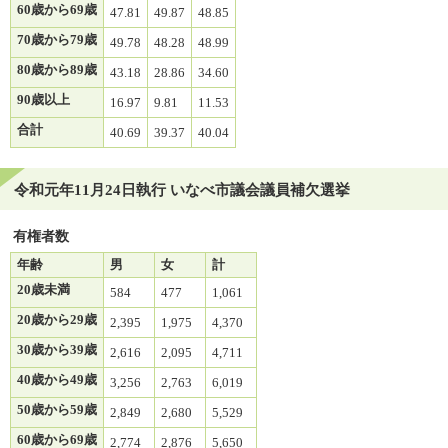
60歳から69歳
47.81
49.87
48.85
70歳から79歳
49.78
48.28
48.99
80歳から89歳
43.18
28.86
34.60
90歳以上
16.97
9.81
11.53
合計
40.69
39.37
40.04
令和元年11月24日執行 いなべ市議会議員補欠選挙
有権者数
年齢
男
女
計
20歳未満
584
477
1,061
20歳から29歳
2,395
1,975
4,370
30歳から39歳
2,616
2,095
4,711
40歳から49歳
3,256
2,763
6,019
50歳から59歳
2,849
2,680
5,529
60歳から69歳
2,774
2,876
5,650