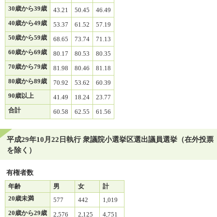
30歳から39歳
43.21
50.45
46.49
40歳から49歳
53.37
61.52
57.19
50歳から59歳
68.65
73.74
71.13
60歳から69歳
80.17
80.53
80.35
70歳から79歳
81.98
80.46
81.18
80歳から89歳
70.92
53.62
60.39
90歳以上
41.49
18.24
23.77
合計
60.58
62.55
61.56
平成29年10月22日執行 衆議院小選挙区選出議員選挙（在外投票
を除く）
有権者数
年齢
男
女
計
20歳未満
577
442
1,019
20歳から29歳
2,576
2,125
4,751