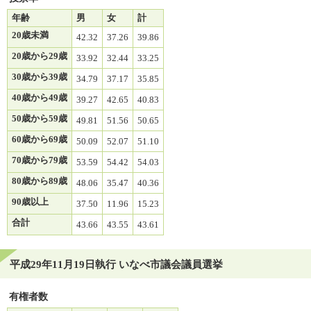
年齢
男
女
計
20歳未満
42.32
37.26
39.86
20歳から29歳
33.92
32.44
33.25
30歳から39歳
34.79
37.17
35.85
40歳から49歳
39.27
42.65
40.83
50歳から59歳
49.81
51.56
50.65
60歳から69歳
50.09
52.07
51.10
70歳から79歳
53.59
54.42
54.03
80歳から89歳
48.06
35.47
40.36
90歳以上
37.50
11.96
15.23
合計
43.66
43.55
43.61
平成29年11月19日執行 いなべ市議会議員選挙
有権者数