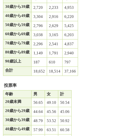
30歳から39歳
2,720
2,233
4,953
40歳から49歳
3,304
2,916
6,220
50歳から59歳
2,796
2,629
5,425
60歳から69歳
3,038
3,165
6,203
70歳から79歳
2,296
2,541
4,837
80歳から89歳
1,149
1,791
2,940
90歳以上
187
610
797
合計
18,652
18,514
37,166
投票率
年齢
男
女
計
20歳未満
56.65
49.10
50.54
20歳から29歳
44.64
45.56
45.06
30歳から39歳
48.79
53.52
50.92
40歳から49歳
57.99
63.51
60.58