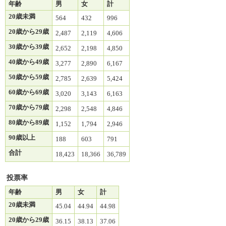
年齢
男
女
計
20歳未満
564
432
996
20歳から29歳
2,487
2,119
4,606
30歳から39歳
2,652
2,198
4,850
40歳から49歳
3,277
2,890
6,167
50歳から59歳
2,785
2,639
5,424
60歳から69歳
3,020
3,143
6,163
70歳から79歳
2,298
2,548
4,846
80歳から89歳
1,152
1,794
2,946
90歳以上
188
603
791
合計
18,423
18,366
36,789
投票率
年齢
男
女
計
20歳未満
45.04
44.94
44.98
20歳から29歳
36.15
38.13
37.06