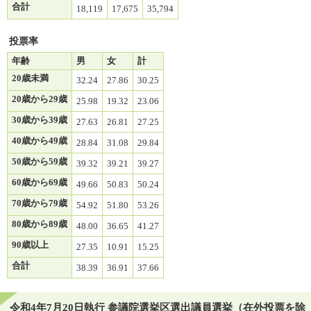
合計
18,119
17,675
35,794
投票率
年齢
男
女
計
20歳未満
32.24
27.86
30.25
20歳から29歳
25.98
19.32
23.06
30歳から39歳
27.63
26.81
27.25
40歳から49歳
28.84
31.08
29.84
50歳から59歳
39.32
39.21
39.27
60歳から69歳
49.66
50.83
50.24
70歳から79歳
54.92
51.80
53.26
80歳から89歳
48.00
36.65
41.27
90歳以上
27.35
10.91
15.25
合計
38.39
36.91
37.66
令和4年7月20日執行 参議院選挙区選出議員選挙（在外投票を除