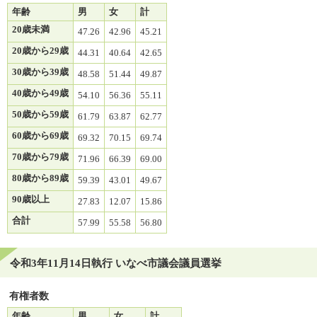
年齢
男
女
計
20歳未満
47.26
42.96
45.21
20歳から29歳
44.31
40.64
42.65
30歳から39歳
48.58
51.44
49.87
40歳から49歳
54.10
56.36
55.11
50歳から59歳
61.79
63.87
62.77
60歳から69歳
69.32
70.15
69.74
70歳から79歳
71.96
66.39
69.00
80歳から89歳
59.39
43.01
49.67
90歳以上
27.83
12.07
15.86
合計
57.99
55.58
56.80
令和3年11月14日執行 いなべ市議会議員選挙
有権者数
年齢
男
女
計