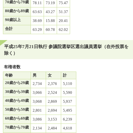
70歳から79歳
78.11
73.19
75.47
80歳から89歳
63.63
43.27
51.37
90歳以上
38.69
15.88
20.41
合計
63.29
60.78
62.02
平成25年7月21日執行 参議院選挙区選出議員選挙（在外投票を
除く）
有権者数
年齢
男
女
計
20歳から29歳
2,734
2,376
5,110
30歳から39歳
3,066
2,524
5,590
40歳から49歳
3,068
2,869
5,937
50歳から59歳
2,801
2,694
5,495
60歳から69歳
3,086
3,153
6,239
70歳から79歳
2,134
2,484
4,618