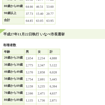
80歳から89歳
64.66
46.51
53.60
90歳以上
37.73
15.40
20.77
合計
64.85
63.05
63.95
平成27年11月22日執行 いなべ市長選挙
有権者数
年齢
男
女
計
20歳から29歳
2,654
2,234
4,888
30歳から39歳
2,775
2,347
5,122
40歳から49歳
3,170
2,858
6,028
50歳から59歳
2,754
2,691
5,445
60歳から69歳
3,159
3,235
6,394
70歳から79歳
2,166
2,471
4,637
80歳から89歳
1,135
1,736
2,871