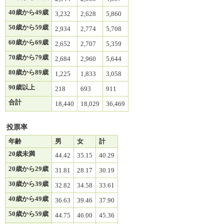
40歳から49歳
3,232
2,628
5,860
50歳から59歳
2,934
2,774
5,708
60歳から69歳
2,652
2,707
5,359
70歳から79歳
2,684
2,960
5,644
80歳から89歳
1,225
1,833
3,058
90歳以上
218
693
911
合計
18,440
18,029
36,469
投票率
年齢
男
女
計
20歳未満
44.42
35.15
40.29
20歳から29歳
31.81
28.17
30.19
30歳から39歳
32.82
34.58
33.61
40歳から49歳
36.63
39.46
37.90
50歳から59歳
44.75
46.00
45.36