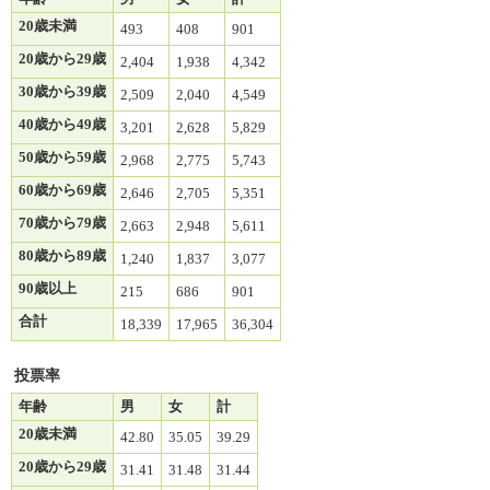
20歳未満
493
408
901
20歳から29歳
2,404
1,938
4,342
30歳から39歳
2,509
2,040
4,549
40歳から49歳
3,201
2,628
5,829
50歳から59歳
2,968
2,775
5,743
60歳から69歳
2,646
2,705
5,351
70歳から79歳
2,663
2,948
5,611
80歳から89歳
1,240
1,837
3,077
90歳以上
215
686
901
合計
18,339
17,965
36,304
投票率
年齢
男
女
計
20歳未満
42.80
35.05
39.29
20歳から29歳
31.41
31.48
31.44