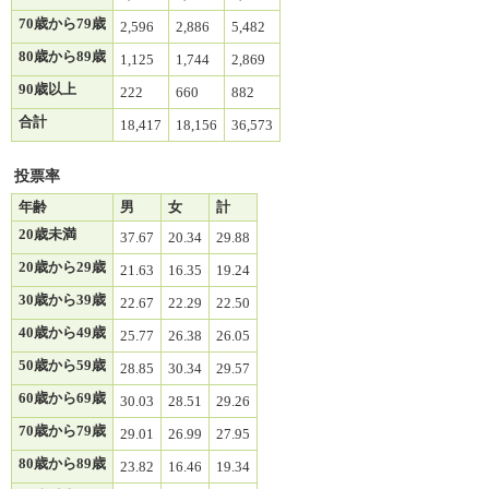
70歳から79歳
2,596
2,886
5,482
80歳から89歳
1,125
1,744
2,869
90歳以上
222
660
882
合計
18,417
18,156
36,573
投票率
年齢
男
女
計
20歳未満
37.67
20.34
29.88
20歳から29歳
21.63
16.35
19.24
30歳から39歳
22.67
22.29
22.50
40歳から49歳
25.77
26.38
26.05
50歳から59歳
28.85
30.34
29.57
60歳から69歳
30.03
28.51
29.26
70歳から79歳
29.01
26.99
27.95
80歳から89歳
23.82
16.46
19.34