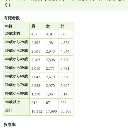
く）
有権者数
年齢
男
女
計
20歳未満
457
419
876
20歳から29歳
2,392
1,981
4,373
30歳から39歳
2,501
2,043
4,544
40歳から49歳
3,183
2,596
5,779
50歳から59歳
3,010
2,771
5,781
60歳から69歳
2,647
2,673
5,320
70歳から79歳
2,632
2,975
5,607
80歳から89歳
1,278
1,867
3,145
90歳以上
212
671
883
合計
18,312
17,996
36,308
投票率