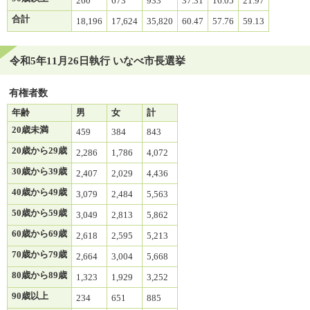
260
673
933
37.31
16.05
21.97
合計
18,196
17,624
35,820
60.47
57.76
59.13
令和5年11月26日執行 いなべ市長選挙
有権者数
年齢
男
女
計
20歳未満
459
384
843
20歳から29歳
2,286
1,786
4,072
30歳から39歳
2,407
2,029
4,436
40歳から49歳
3,079
2,484
5,563
50歳から59歳
3,049
2,813
5,862
60歳から69歳
2,618
2,595
5,213
70歳から79歳
2,664
3,004
5,668
80歳から89歳
1,323
1,929
3,252
90歳以上
234
651
885