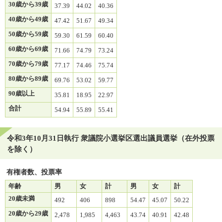
30歳から39歳
37.39
44.02
40.36
40歳から49歳
47.42
51.67
49.34
50歳から59歳
59.30
61.59
60.40
60歳から69歳
71.66
74.79
73.24
70歳から79歳
77.17
74.46
75.74
80歳から89歳
69.76
53.02
59.77
90歳以上
35.81
18.95
22.97
合計
54.94
55.89
55.41
令和3年10月31日執行 衆議院小選挙区選出議員選挙（在外投票
を除く）
有権者数、投票率
年齢
男
女
計
男
女
計
20歳未満
492
406
898
54.47
45.07
50.22
20歳から29歳
2,478
1,985
4,463
43.74
40.91
42.48