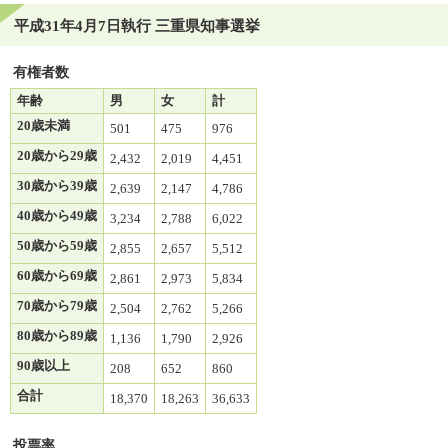
平成31年4月7日執行 三重県知事選挙
有権者数
年齢
男
女
計
20歳未満
501
475
976
20歳から29歳
2,432
2,019
4,451
30歳から39歳
2,639
2,147
4,786
40歳から49歳
3,234
2,788
6,022
50歳から59歳
2,855
2,657
5,512
60歳から69歳
2,861
2,973
5,834
70歳から79歳
2,504
2,762
5,266
80歳から89歳
1,136
1,790
2,926
90歳以上
208
652
860
合計
18,370
18,263
36,633
投票率