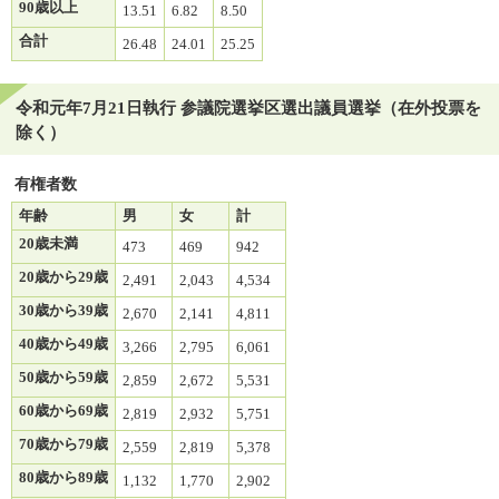
90歳以上
13.51
6.82
8.50
合計
26.48
24.01
25.25
令和元年7月21日執行 参議院選挙区選出議員選挙（在外投票を
除く）
有権者数
年齢
男
女
計
20歳未満
473
469
942
20歳から29歳
2,491
2,043
4,534
30歳から39歳
2,670
2,141
4,811
40歳から49歳
3,266
2,795
6,061
50歳から59歳
2,859
2,672
5,531
60歳から69歳
2,819
2,932
5,751
70歳から79歳
2,559
2,819
5,378
80歳から89歳
1,132
1,770
2,902