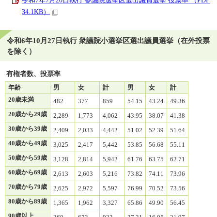
令和7年7月20日執行 参議院選挙区選出議員選挙 投票率 （PDF
34.1KB）
令和6年10月27日執行 衆議院小選挙区選出議員選挙（在外投票
を除く）
有権者数、投票率
年齢
男
女
計
男
女
計
20歳未満
482
377
859
54.15
43.24
49.36
20歳から29歳
2,289
1,773
4,062
43.95
38.07
41.38
30歳から39歳
2,409
2,033
4,442
51.02
52.39
51.64
40歳から49歳
3,025
2,417
5,442
53.85
56.68
55.11
50歳から59歳
3,128
2,814
5,942
61.76
63.75
62.71
60歳から69歳
2,613
2,603
5,216
73.82
74.11
73.96
70歳から79歳
2,625
2,972
5,597
76.99
70.52
73.56
80歳から89歳
1,365
1,962
3,327
65.86
49.90
56.45
90歳以上