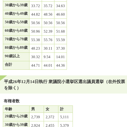
30歳から39歳
33.72
35.72
34.63
40歳から49歳
44.82
48.56
46.60
50歳から59歳
50.56
50.56
50.56
60歳から69歳
50.96
52.39
51.68
70歳から79歳
55.38
55.76
55.59
80歳から89歳
48.23
30.11
37.30
90歳以上
30.32
9.54
14.01
合計
44.71
44.01
44.36
平成26年12月14日執行 衆議院小選挙区選出議員選挙（在外投票
を除く）
有権者数
年齢
男
女
計
20歳から29歳
2,739
2,372
5,111
30歳から39歳
2,924
2,455
5,379