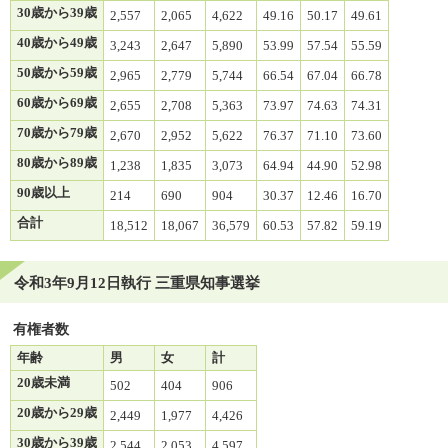
30歳から39歳
2,557
2,065
4,622
49.16
50.17
49.61
40歳から49歳
3,243
2,647
5,890
53.99
57.54
55.59
50歳から59歳
2,965
2,779
5,744
66.54
67.04
66.78
60歳から69歳
2,655
2,708
5,363
73.97
74.63
74.31
70歳から79歳
2,670
2,952
5,622
76.37
71.10
73.60
80歳から89歳
1,238
1,835
3,073
64.94
44.90
52.98
90歳以上
214
690
904
30.37
12.46
16.70
合計
18,512
18,067
36,579
60.53
57.82
59.19
令和3年9月12日執行 三重県知事選挙
有権者数
年齢
男
女
計
20歳未満
502
404
906
20歳から29歳
2,449
1,977
4,426
30歳から39歳
2,544
2,053
4,597