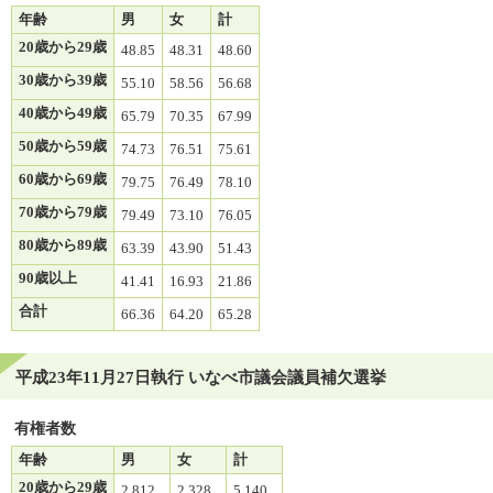
年齢
男
女
計
20歳から29歳
48.85
48.31
48.60
30歳から39歳
55.10
58.56
56.68
40歳から49歳
65.79
70.35
67.99
50歳から59歳
74.73
76.51
75.61
60歳から69歳
79.75
76.49
78.10
70歳から79歳
79.49
73.10
76.05
80歳から89歳
63.39
43.90
51.43
90歳以上
41.41
16.93
21.86
合計
66.36
64.20
65.28
平成23年11月27日執行 いなべ市議会議員補欠選挙
有権者数
年齢
男
女
計
20歳から29歳
2,812
2,328
5,140