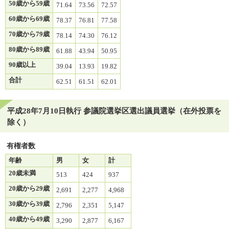
50歳から59歳
71.64
73.56
72.57
60歳から69歳
78.37
76.81
77.58
70歳から79歳
78.14
74.30
76.12
80歳から89歳
61.88
43.94
50.95
90歳以上
39.04
13.93
19.82
合計
62.51
61.51
62.01
平成28年7月10日執行 参議院選挙区選出議員選挙（在外投票を
除く）
有権者数
年齢
男
女
計
20歳未満
513
424
937
20歳から29歳
2,691
2,277
4,968
30歳から39歳
2,796
2,351
5,147
40歳から49歳
3,290
2,877
6,167