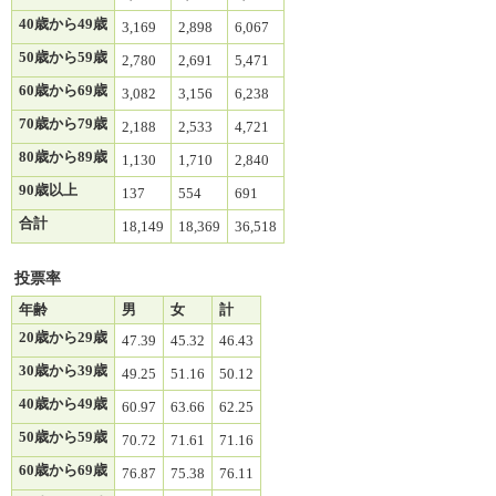
40歳から49歳
3,169
2,898
6,067
50歳から59歳
2,780
2,691
5,471
60歳から69歳
3,082
3,156
6,238
70歳から79歳
2,188
2,533
4,721
80歳から89歳
1,130
1,710
2,840
90歳以上
137
554
691
合計
18,149
18,369
36,518
投票率
年齢
男
女
計
20歳から29歳
47.39
45.32
46.43
30歳から39歳
49.25
51.16
50.12
40歳から49歳
60.97
63.66
62.25
50歳から59歳
70.72
71.61
71.16
60歳から69歳
76.87
75.38
76.11