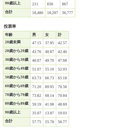
90歳以上
211
656
867
合計
18,480
18,297
36,777
投票率
年齢
男
女
計
20歳未満
47.15
37.95
42.57
20歳から29歳
43.76
40.87
42.46
30歳から39歳
46.07
49.70
47.68
40歳から49歳
51.07
55.10
52.93
50歳から59歳
63.73
66.73
65.18
60歳から69歳
71.20
69.95
70.56
70歳から79歳
73.82
68.14
70.84
80歳から89歳
59.19
41.98
48.69
90歳以上
35.07
13.87
19.03
合計
57.75
55.78
56.77