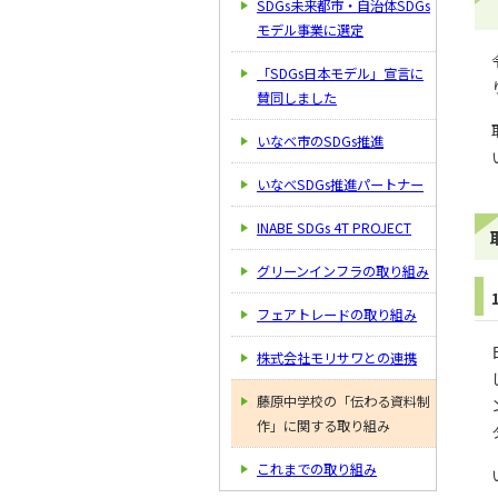
SDGs未来都市・自治体SDGs
モデル事業に選定
「SDGs日本モデル」宣言に
賛同しました
いなべ市のSDGs推進
いなべSDGs推進パートナー
INABE SDGs 4T PROJECT
グリーンインフラの取り組み
フェアトレードの取り組み
株式会社モリサワとの連携
藤原中学校の「伝わる資料制
作」に関する取り組み
これまでの取り組み