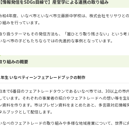
【情報発信をSDGs目線で】産官学による連携の取り組み
令和4年度、いなべ市といなべ市立藤原中学校は、株式会社モリサワとの
り組みを行っています。
取り扱うテーマもその発信方法も、「誰ひとり取り残さない」という考え
いなべ市の子どもたちならではの先進的な事例となっています。
取り組みの概要
1年生 いなべティーンフェアレードブックの制作
日本で6番目のフェアトレードタウンであるいなべ市では、30以上の市
しています。それぞれの事業者の紹介やフェアトレードへの想い等を生
ン資料を作ります。市はプレゼン資料をまとめたあと、多言語対応情報発信アプリ
タルブックとして配信します。
いなべのフェアトレードの取り組みや多様な地域産業について、世界に