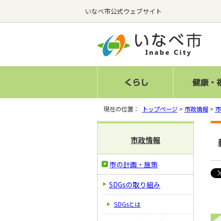
いなべ市公式ウェブサイト
現在の位置：
トップページ
>
市政情報
>
市
市政情報
市の計画・施策
SDGsの取り組み
SDGsとは