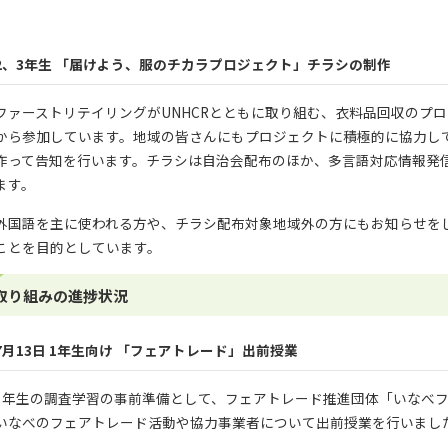
2、3年生 「届けよう、服のチカラプロジェクト」チラシの制作
ファーストリテイリングがUNHCRとともに取り組む、衣料品回収のプ
から参加しています。地域の皆さんにもプロジェクトに積極的に協力して
作って告知を行います。チラシは自治会配布のほか、多言語対応情報発信アプリ「
ます。
外国語を主に使われる方や、チラシ配布対象地域外の方にもお知らせを
ことを目的としています。
取り組みの進捗状況
7月13日 1年生向け 「フェアトレード」出前授業
1年生の調査学習の事前準備として、フェアトレード推進団体「いなべ
いなべのフェアトレード活動や協力事業者について出前授業を行いまし