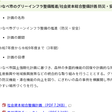
いなべ市のグリーインフラ整備推進/社会資本総合整備計画 防災・安
計画の名称
いなべ市グリーンインフラ整備の推進（防災・安全）
計画の期間
令和7年度から令和9年度まで（3年間）
計画の目標
いなべ市国土強靭化計画に基づき、森林の多面的機能の回復や計画的な
生産振興や地域振興施策などの統合的な取り組みを行うこととする。グ
の防災機能・滞在機能の向上を図り、にぎわいの森の事例を横展開し市
やすい場所づくりを行う。
社会資本総合整備計画 （PDF 7.2KB）