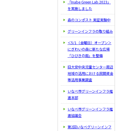
「Inabe Green Lab.2023」
を実施しました
森のコンポスト 実証実験中
グリーンインフラの取り組み
＜5/1（金曜日）オープン＞
にぎわいの森に新たな広場
「ひびきの庭」を整備
旧大安中央児童センター周辺
地域の活用における民間資金
等活用事業調査
いなべ市グリーンインフラ推
進本部
いなべ市グリーンインフラ推
進協議会
第2回いなべグリーンインフ