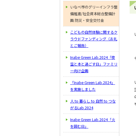
いなべ市のグリーインフラ整
備推進/社会資本総合整備計
画 防災・安全交付金
こどもの自然体験に関するク
ラウドファンディング（お礼
とご報告）
Inabe Green Lab.2024「夜
空と本と過ごす日」ファミリ
ー向け企画
「Inabe Green Lab.2024」
を実施しました
人 to 暮らし to 自然 to つな
がるLab.2024
Inabe Green Lab.2024「火
を囲む日」