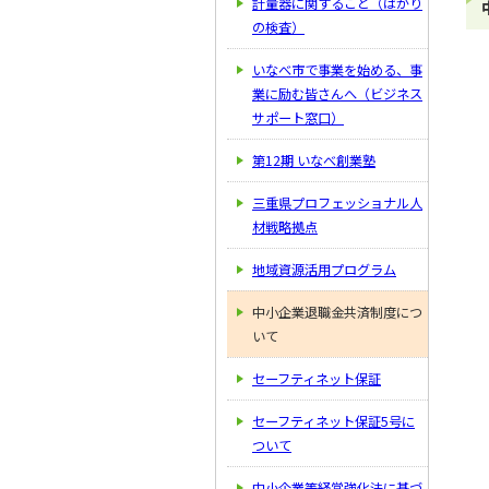
計量器に関すること（はかり
の検査）
いなべ市で事業を始める、事
業に励む皆さんへ（ビジネス
サポート窓口）
第12期 いなべ創業塾
三重県プロフェッショナル人
材戦略拠点
地域資源活用プログラム
中小企業退職金共済制度につ
いて
セーフティネット保証
セーフティネット保証5号に
ついて
中小企業等経営強化法に基づ