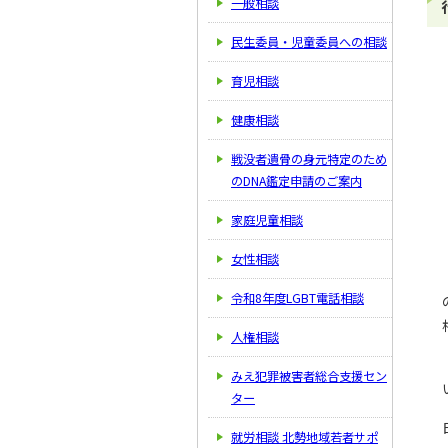
一般相談
民生委員・児童委員への相談
育児相談
健康相談
戦没者遺骨の身元特定のため
のDNA鑑定申請のご案内
家庭児童相談
女性相談
令和8年度LGBT電話相談
人権相談
みえ犯罪被害者総合支援セン
ター
就労相談 北勢地域若者サポ