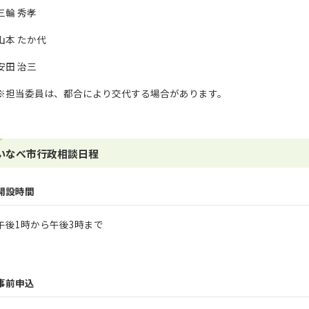
三輪 秀孝
山本 たか代
安田 治三
※担当委員は、都合により交代する場合があります。
いなべ市行政相談日程
開設時間
午後1時から午後3時まで
事前申込