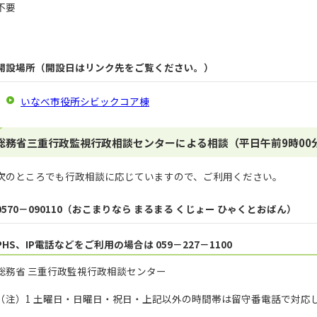
不要
開設場所（開設日はリンク先をご覧ください。）
いなべ市役所シビックコア棟
総務省三重行政監視行政相談センターによる相談（平日午前9時00分
次のところでも行政相談に応じていますので、ご利用ください。
0570－090110（おこまりなら まるまる くじょー ひゃくとおばん）
PHS、IP電話などをご利用の場合は 059－227－1100
総務省 三重行政監視行政相談センター
（注）1 土曜日・日曜日・祝日・上記以外の時間帯は留守番電話で対応