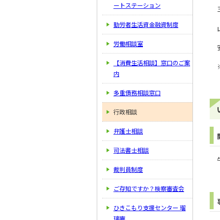
ートステーション
勤労者生活資金融資制度
労働相談室
【消費生活相談】窓口のご案
内
多重債務相談窓口
行政相談
弁護士相談
司法書士相談
裁判員制度
ご存知ですか？検察審査会
ひきこもり支援センター 瑠
璃庵