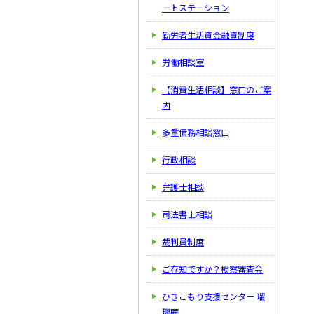
ートステーション
勤労者生活資金融資制度
労働相談室
【消費生活相談】窓口のご案
内
多重債務相談窓口
行政相談
弁護士相談
司法書士相談
裁判員制度
ご存知ですか？検察審査会
ひきこもり支援センター 瑠
璃庵