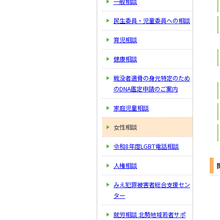
一般相談
民生委員・児童委員への相談
育児相談
健康相談
戦没者遺骨の身元特定のため
のDNA鑑定申請のご案内
家庭児童相談
女性相談
令和8年度LGBT電話相談
人権相談
みえ犯罪被害者総合支援セン
ター
就労相談 北勢地域若者サポ