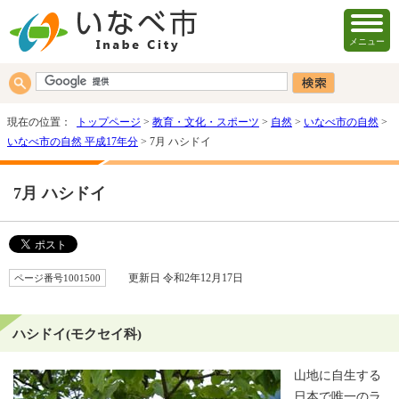
メニュー
現在の位置：
トップページ
>
教育・文化・スポーツ
>
自然
>
いなべ市の自然
>
いなべ市の自然 平成17年分
> 7月 ハシドイ
7月 ハシドイ
ページ番号1001500
更新日 令和2年12月17日
ハシドイ(モクセイ科)
山地に自生する
日本で唯一のラ