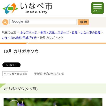
メニュー
現在の位置：
トップページ
>
教育・文化・スポーツ
>
自然
>
いなべ市の自然
>
いなべ市の自然 平成17年分
> 10月 カリガネソウ
10月 カリガネソウ
ページ番号1001488
更新日 令和2年12月17日
カリガネソウ(シソ科)