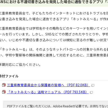
SNSにおける不適切書き込みを発見した場合に通告できるアプリ
三重県教育委員会で、子どもたちのインターネットにおけるトラブルを防
な書き込みを発見した場合に通告できるアプリ「ネットみえ～る」が作
三重県教育委員会では学校名やその略称などのキーワードを用いてイン
ールを行っています。しかし、SNSなどでの閉ざされたやりとりや、学
ない、いじめや不適切な書き込みについては検知に至るのが難しい状況
「ネットみえ～る」は、そのようなネットパトロールの対象から外れる
い、学校や警察等の関係機関と連携して対応するために、三重県教育委
早期対応にご協力ください。
添付ファイル
三重県教育委員会から保護者の皆様へ （PDF 82.0KB）
「ネットみえ～る」活用マニュアル （PDF 793.5KB）
PDFファイルをご覧いただくには、Adobe Readerが必要です。お持ちでな