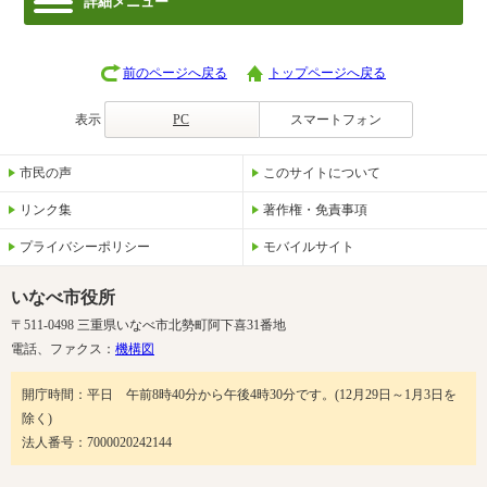
詳細メニュー
前のページへ戻る
トップページへ戻る
表示
PC
スマートフォン
市民の声
このサイトについて
リンク集
著作権・免責事項
プライバシーポリシー
モバイルサイト
いなべ市役所
〒511-0498 三重県いなべ市北勢町阿下喜31番地
電話、ファクス：
機構図
開庁時間：平日 午前8時40分から午後4時30分です。(12月29日～1月3日を
除く)
法人番号：7000020242144