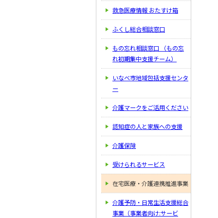
救急医療情報 おたすけ箱
ふくし総合相談窓口
もの忘れ相談窓口 （もの忘
れ初期集中支援チーム）
いなべ市地域包括支援センタ
ー
介護マークをご活用ください
認知症の人と家族への支援
介護保険
受けられるサービス
在宅医療・介護連携推進事業
介護予防・日常生活支援総合
事業（事業者向け:サービ