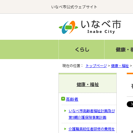
いなべ市公式ウェブサイト
現在の位置：
トップページ
>
健康・福祉
>
健康・福祉
高齢者
いなべ市高齢者福祉計画及び
第9期介護保険事業計画
介護職員初任者研修の費用を