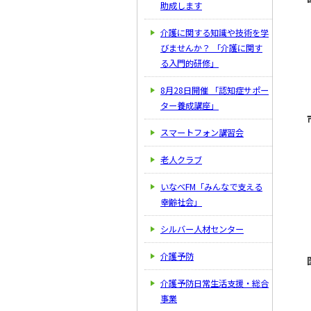
助成します
介護に関する知識や技術を学
びませんか？ 「介護に関す
る入門的研修」
8月28日開催 「認知症サポー
ター養成講座」
スマートフォン講習会
老人クラブ
いなべFM「みんなで支える
幸齢社会」
シルバー人材センター
介護予防
介護予防日常生活支援・総合
事業