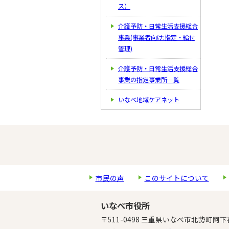
ス）
介護予防・日常生活支援総合
事業(事業者向け:指定・給付
管理)
介護予防・日常生活支援総合
事業の指定事業所一覧
いなべ地域ケアネット
市民の声
このサイトについて
いなべ市役所
〒511-0498 三重県いなべ市北勢町阿下