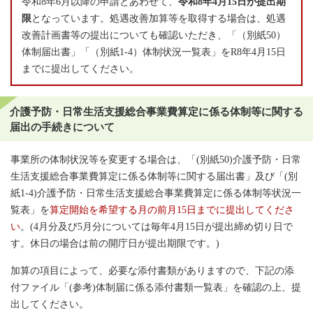
令和8年6月以降の申請とあわせて、
令和8年4月15日が提出期
限
となっています。処遇改善加算等を取得する場合は、処遇
改善計画書等の提出についても確認いただき、「（別紙50）
体制届出書」「（別紙1-4）体制状況一覧表」をR8年4月15日
までに提出してください。
介護予防・日常生活支援総合事業費算定に係る体制等に関する
届出の手続きについて
事業所の体制状況等を変更する場合は、「(別紙50)介護予防・日常
生活支援総合事業費算定に係る体制等に関する届出書」及び「(別
紙1-4)介護予防・日常生活支援総合事業費算定に係る体制等状況一
覧表」を
算定開始を希望する月の前月15日までに提出してくださ
い
。(4月分及び5月分については毎年4月15日が提出締め切り日で
す。休日の場合は前の開庁日が提出期限です。)
加算の項目によって、必要な添付書類がありますので、下記の添
付ファイル「(参考)体制届に係る添付書類一覧表」を確認の上、提
出してください。