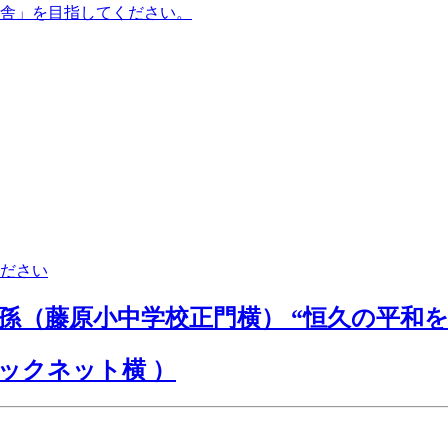
舎」を目指してください。
ださい
孫（藤原小中学校正門横） “恒久の平和を
ックネット横 ）