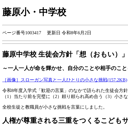
藤原小・中学校
ページ番号1003417 更新日 令和8年6月2日
藤原中学校 生徒会方針「想（おもい）
～一人一人が命を輝かせ、自分のことや相手のこと
［画像］スローガン写真と一人ひとりの小さな挑戦(157.2KB)
令和8年度入学式「歓迎の言葉」のなかで語られた生徒会方針
（1）当たり前を完璧に（2）頼り頼られ高め合う（3）小さ
全校生徒と教職員が小さな挑戦を言葉にしました。
人権が尊重される三重をつくるこどもサミット