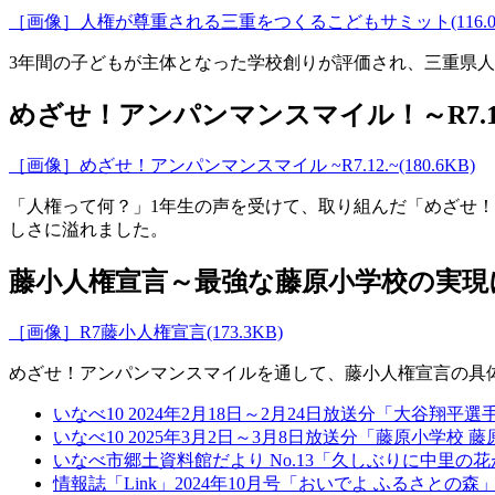
［画像］人権が尊重される三重をつくるこどもサミット(116.0
3年間の子どもが主体となった学校創りが評価され、三重県
めざせ！アンパンマンスマイル！～R7.1
［画像］めざせ！アンパンマンスマイル ~R7.12.~(180.6KB)
「人権って何？」1年生の声を受けて、取り組んだ「めざせ
しさに溢れました。
藤小人権宣言～最強な藤原小学校の実現に向
［画像］R7藤小人権宣言(173.3KB)
めざせ！アンパンマンスマイルを通して、藤小人権宣言の具
いなべ10 2024年2月18日～2月24日放送分「大谷翔
いなべ10 2025年3月2日～3月8日放送分「藤原小学校
いなべ市郷土資料館だより No.13「久しぶりに中里の花
情報誌「Link」2024年10月号「おいでよ ふるさとの森