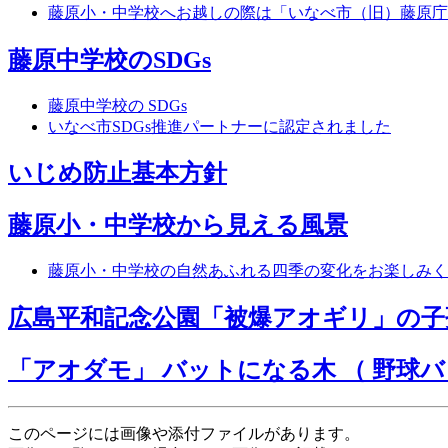
藤原小・中学校へお越しの際は「いなべ市（旧）藤原庁
藤原中学校のSDGs
藤原中学校の SDGs
いなべ市SDGs推進パートナーに認定されました
いじめ防止基本方針
藤原小・中学校から見える風景
藤原小・中学校の自然あふれる四季の変化をお楽しみく
広島平和記念公園「被爆アオギリ」の子
「アオダモ」 バットになる木 （ 野球バ
このページには画像や添付ファイルがあります。