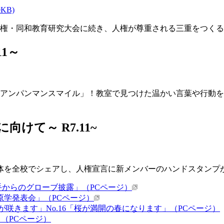
KB)
人権・同和教育研究大会に続き、人権が尊重される三重をつく
1～
！アンパンマンスマイル」！教室で見つけた温かい言葉や行動
けて～ R7.11~
体を全校でシェアし、人権宣言に新メンバーのハンドスタンプ
平選手からのグローブ披露」（PCページ）
 藤原学発表会」（PCページ）
が咲きます」No.16「桜が満開の春になります」（PCページ）
」（PCページ）