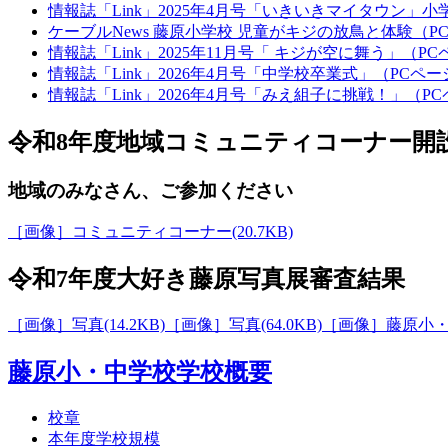
情報誌「Link」2025年4月号「いきいきマイタウン」
ケーブルNews 藤原小学校 児童がキジの放鳥と体験（P
情報誌「Link」2025年11月号「 キジが空に舞う」（P
情報誌「Link」2026年4月号「中学校卒業式」（PCペー
情報誌「Link」2026年4月号「みえ組子に挑戦！」（P
令和8年度地域コミュニティコーナー開
地域のみなさん、ご参加ください
［画像］コミュニティコーナー(20.7KB)
令和7年度大好き藤原写真展審査結果
［画像］写真(14.2KB)
［画像］写真(64.0KB)
［画像］藤原小・中学
藤原小・中学校学校概要
校章
本年度学校規模