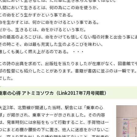
人間において生きるとは、ただ単に生き永らえる事ではない。
人間において生きるとは、何の為にこの命を使うか、
この命をどう生かすかという事である。
命を生かすとは、何かに命をかけるという事である。
だから、生きるとは、命をかけるという事だ。
命の最高のよろこびは、命をかけても惜しくない程の対象と出会う事に
その時こそ、命は最も充実した生のよろこびを味わい、
激しくも美しく燃え上がるのである。 ・・・
この詩の出典を求めて、出版社を当たりましたが在庫がなく、図書館で
部の監督にも紹介したことがあります。書籍が書店に並ぶのは一瞬です
でした。
乗車の心得 アトミヨソワカ（Link2017年7月号掲載）
大正3年、北勢線が開通した当時、駅舎には「乗車の心
得」が掲示され、乗車マナーが示されました。その内容
は、発車時刻には余裕をもって行動すること、手荷物は一
つにまとめ棚か腰掛の下に置き、他人に迷惑をかけないこ
と、窓より首を出したり唾や物を捨てないこと、高齢者や