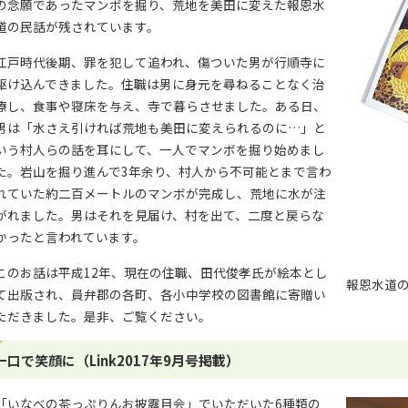
の念願であったマンボを掘り、荒地を美田に変えた報恩水
道の民話が残されています。
江戸時代後期、罪を犯して追われ、傷ついた男が行順寺に
駆け込んできました。住職は男に身元を尋ねることなく治
療し、食事や寝床を与え、寺で暮らさせました。ある日、
男は「水さえ引ければ荒地も美田に変えられるのに…」と
いう村人らの話を耳にして、一人でマンボを掘り始めまし
た。岩山を掘り進んで3年余り、村人から不可能とまで言わ
れていた約二百メートルのマンボが完成し、荒地に水が注
がれました。男はそれを見届け、村を出て、二度と戻らな
かったと言われています。
このお話は平成12年、現在の住職、田代俊孝氏が絵本とし
報恩水道
て出版され、員弁郡の各町、各小中学校の図書館に寄贈い
ただきました。是非、ご覧ください。
一口で笑顔に（Link2017年9月号掲載）
「いなべの茶っぷりんお披露目会」でいただいた6種類の