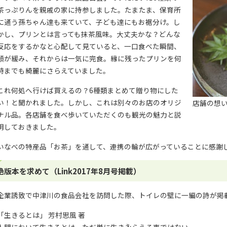
茶っぷりんを親戚の家に持参しました。たまたま、保育所
に通う孫ちゃん達も来ていて、子ども達にもお裾分け。し
かし、プリンとは言っても抹茶風味。大丈夫かな？どんな
反応をするかなと心配して見ていると、一口食べた瞬間、
顔が緩み、それからは一気に完食。縁に残ったプリンを何
時までも綺麗にさらえていました。
これ何処へ行けば買えるの？6種類まとめて贈り物にした
い！と聞かれました。しかし、これは別々のお店のオリジ
店舗の想
ナル品。各店舗を食べ歩いていただくのも観光の魅力と説
明しておきました。
いなべの特産品「お茶」を通して、連携の輪が広がっていることに感謝
絶版本を求めて（Link2017年8月号掲載）
企業誘致で中津川の食品会社を訪問した際、トイレの壁に一編の詩が掲
「生きるとは」 芳村思風 著