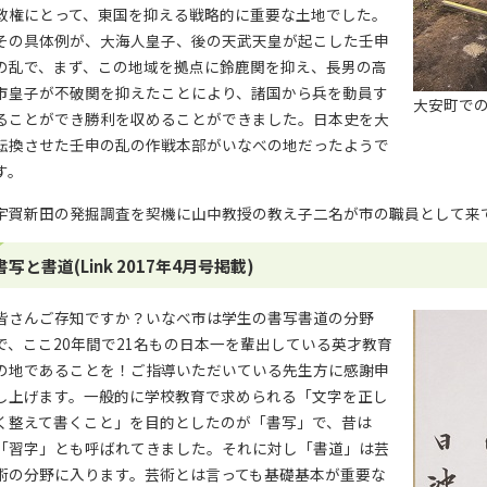
政権にとって、東国を抑える戦略的に重要な土地でした。
その具体例が、大海人皇子、後の天武天皇が起こした壬申
の乱で、まず、この地域を拠点に鈴鹿関を抑え、長男の高
市皇子が不破関を抑えたことにより、諸国から兵を動員す
大安町で
ることができ勝利を収めることができました。日本史を大
転換させた壬申の乱の作戦本部がいなべの地だったようで
す。
宇賀新田の発掘調査を契機に山中教授の教え子二名が市の職員として来
書写と書道(Link 2017年4月号掲載)
皆さんご存知ですか？いなべ市は学生の書写書道の分野
で、ここ20年間で21名もの日本一を輩出している英才教育
の地であることを！ご指導いただいている先生方に感謝申
し上げます。一般的に学校教育で求められる「文字を正し
く整えて書くこと」を目的としたのが「書写」で、昔は
「習字」とも呼ばれてきました。それに対し「書道」は芸
術の分野に入ります。芸術とは言っても基礎基本が重要な