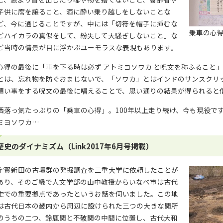
子供に席を譲ること、酒に酔い乗り越しをしないことな
ど、今に通じることですが、中には「切符を帽子に挿むな
乗車の心得
どハイカラの真似をして、紛失して大騒ぎしないこと」な
ど当時の情景が目に浮かぶユーモラスな表現もあります。
心得の最後に「車を下る時は必ず アトミヨソワカ と呪文を称ふること
とは、忘れ物を防ぐおまじないで、「ソワカ」とはインドのサンスクリ
願い事をする呪文の最後に唱えることで、思い通りの結果が得られると
洒落っ気たっぷりの「乗車の心得」。100年以上走り続け、今も現役で
ミヨソワカ…
歴史のダイナミズム（Link2017年6月号掲載）
宇賀新田の古墳群の発掘調査を三重大学に依頼したことが
あり、そのご縁で人文学部の山中教授からいなべ市は古代
史での重要拠点であったというお話を伺いました。この地
は古代日本の畿内から周辺に設けられた三つの大きな関所
のうちの二つ、鈴鹿関と不破関の中間に位置し、古代大和