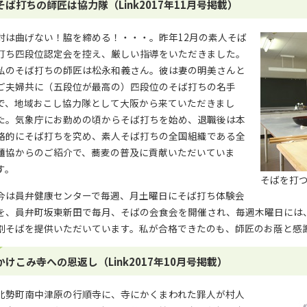
そば打ちの師匠は協力隊（Link2017年11月号掲載）
肘は曲げない！脇を締める！・・・。昨年12月の素人そば
打ち四段位認定会を控え、厳しい指導をいただきました。
私のそば打ちの師匠は松永和義さん。彼は妻の明美さんと
ご夫婦共に（五段位が最高の）四段位のそば打ちの名手
で、地域おこし協力隊として大阪から来ていただきまし
た。気象庁にお勤めの頃からそば打ちを始め、退職後は本
格的にそば打ちを究め、素人そば打ちの全国組織である全
麺協からのご紹介で、蕎麦の普及に貢献いただいていま
す。
そばを打
今は員弁健康センターで毎週、月土曜日にそば打ち体験会
を、員弁町坂東新田で毎月、そばの会食会を開催され、毎週木曜日には
割そばを提供いただいています。私が合格できたのも、師匠のお蔭と感
かけこみ寺への恩返し（Link2017年10月号掲載）
北勢町南中津原の行順寺に、寺にかくまわれた罪人が村人