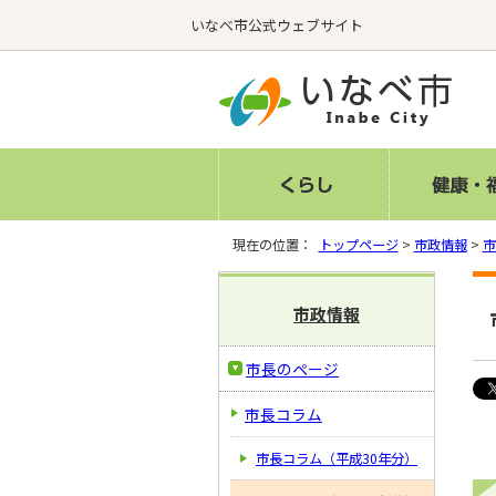
いなべ市公式ウェブサイト
現在の位置：
トップページ
>
市政情報
>
市
市政情報
市長のページ
市長コラム
市長コラム（平成30年分）