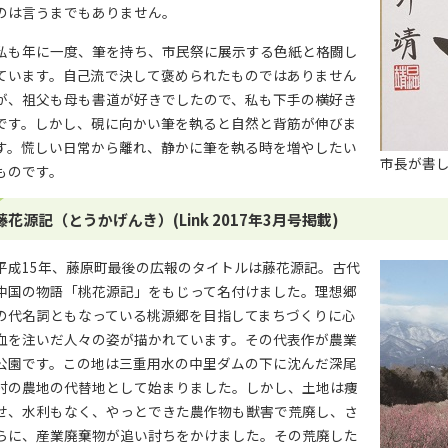
のは言うまでもありません。
私も年に一度、筆を持ち、市民祭に展示する色紙と格闘し
ています。自己流で決して褒められたものではありません
が、祖父も母も書道が好きでしたので、私も下手の横好き
です。しかし、硯に向かい筆を執ると自然と背筋が伸びま
す。慌しい日常から離れ、静かに筆を執る時を増やしたい
市長が書
ものです。
藤花源記（とうかげんき）(Link 2017年3月号掲載)
平成15年、藤原町最後の広報のタイトルは藤花源記。古代
中国の物語「桃花源記」をもじって名付けました。理想郷
の代名詞ともなっている桃源郷を目指してまちづくりに心
血を注いだ人々の姿が描かれています。その代表作が農業
公園です。この地は三重用水の中里ダムの下に沈んだ深尾
村の農地の代替地として始まりました。しかし、土地は痩
せ、水利もなく、やっとできた農作物も獣害で荒廃し、さ
らに、産業廃棄物が追い討ちをかけました。その荒廃した