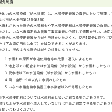
減免制度
敷地内の水道設備（給水装置）は、水道使用者等の責任において管理し
なべ市給水条例第23条第3項）
水漏れがあった場合の水道料金や下水道使用料は水道使用者等の負担に
ただし、いなべ市指定給水装置工事事業者に依頼して修理を行い、地面
た場合に水道使用者等から減免申請をいただくと、使用1期分に限りご
分（下水道使用料は全て）を減免できることがあります。
ただし、次のような場合は減免の対象になりません。
水漏れの原因が水道使用者等の故意・過失によるもの
地上部での配管または水道設備（給水設備）から水漏れしたもの
受水槽以下の水道設備（給水設備）から水漏れしたもの
同一箇所で1年以内に水漏れしたもの
いなべ市指定給水装置工事事業者以外が修理したもの
※下水道使用料については水道料金と扱いが異なる場合があります。
漏れた水が下水道管へ流入していなければ料金が減額できる場合があり
お問い合わせください。