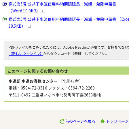
様式第5号 公共下水道使用料納期限延長・減額・免除申請書
（Word 10.9KB）
様式第5号 公共下水道使用料納期限延長・減額・免除申請書 （Exce
38.5KB）
PDFファイルをご覧いただくには、Adobe Readerが必要です。お持ちでな
（新しいウィンドウ）
からダウンロード（無料）してください。
このページに関する
お問い合わせ
水道部 水道お客様センター
［北勢庁舎］
電話：0594-72-3516 ファクス：0594-72-2260
〒511-0492 三重県いなべ市北勢町阿下喜2633番地
前のページへ戻る
トップページ