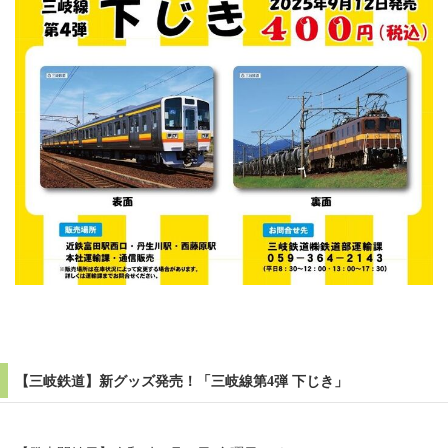
【三岐鉄道】新グッズ発売！「三岐線第4弾 下じき」