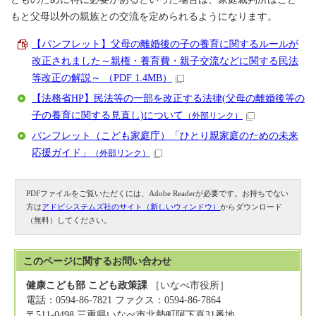
もと父母以外の親族との交流を定められるようになります。
【パンフレット】父母の離婚後の子の養育に関するルールが
改正されました～親権・養育費・親子交流などに関する民法
等改正の解説～ （PDF 1.4MB）
【法務省HP】民法等の一部を改正する法律(父母の離婚後等の
子の養育に関する見直し)について
（外部リンク）
パンフレット（こども家庭庁）「ひとり親家庭のための未来
応援ガイド」
（外部リンク）
PDFファイルをご覧いただくには、Adobe Readerが必要です。お持ちでない
方は
アドビシステムズ社のサイト（新しいウィンドウ）
からダウンロード
（無料）してください。
このページに関する
お問い合わせ
健康こども部 こども政策課
［いなべ市役所］
電話：0594-86-7821 ファクス：0594-86-7864
〒511-0498 三重県いなべ市北勢町阿下喜31番地