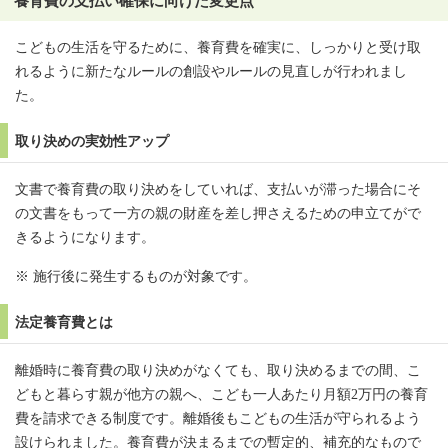
養育費の支払い確保に向けた変更点
こどもの生活を守るために、養育費を確実に、しっかりと受け取
れるように新たなルールの創設やルールの見直しが行われまし
た。
取り決めの実効性アップ
文書で養育費の取り決めをしていれば、支払いが滞った場合にそ
の文書をもって一方の親の財産を差し押さえるための申立てがで
きるようになります。
※ 施行後に発生するものが対象です。
法定養育費とは
離婚時に養育費の取り決めがなくても、取り決めるまでの間、こ
どもと暮らす親が他方の親へ、こども一人あたり月額2万円の養育
費を請求できる制度です。離婚後もこどもの生活が守られるよう
設けられました。養育費が決まるまでの暫定的、補充的なもので