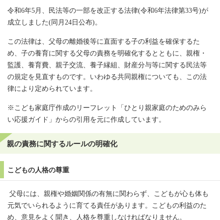
令和6年5月、民法等の一部を改正する法律(令和6年法律第33号)が
成立しました(同月24日公布)。
この法律は、父母の離婚後等に直面する子の利益を確保するた
め、子の養育に関する父母の責務を明確化するとともに、親権・
監護、養育費、親子交流、養子縁組、財産分与等に関する民法等
の規定を見直すものです。いわゆる共同親権についても、この法
律により定められています。
※こども家庭庁作成のリーフレット「ひとり親家庭のためのみら
い応援ガイド」からの引用を元に作成しています。
親の責務に関するルールの明確化
こどもの人格の尊重
父母には、親権や婚姻関係の有無に関わらず、こどもが心も体も
元気でいられるように育てる責任があります。こどもの利益のた
め、意見をよく聞き、人格を尊重しなければなりません。