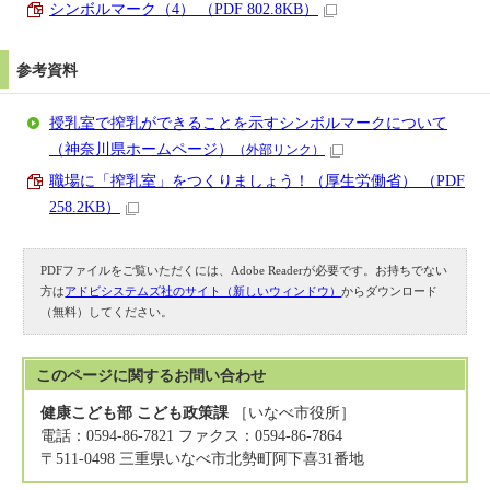
シンボルマーク（4） （PDF 802.8KB）
参考資料
授乳室で搾乳ができることを示すシンボルマークについて
（神奈川県ホームページ）
（外部リンク）
職場に「搾乳室」をつくりましょう！（厚生労働省） （PDF
258.2KB）
PDFファイルをご覧いただくには、Adobe Readerが必要です。お持ちでない
方は
アドビシステムズ社のサイト（新しいウィンドウ）
からダウンロード
（無料）してください。
このページに関する
お問い合わせ
健康こども部 こども政策課
［いなべ市役所］
電話：0594-86-7821 ファクス：0594-86-7864
〒511-0498 三重県いなべ市北勢町阿下喜31番地