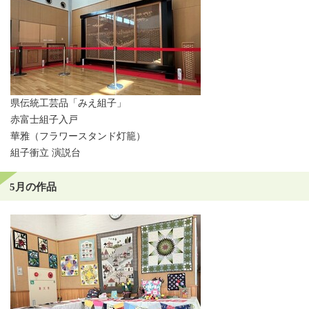
県伝統工芸品「みえ組子」
赤富士組子入戸
華雅（フラワースタンド灯籠）
組子衝立 演説台
5月の作品