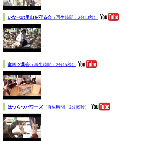
いなべの里山を守る会
（再生時間：2分13秒）
童四ツ葉会
（再生時間：2分15秒）
はつらつパワーズ
（再生時間：2分09秒）