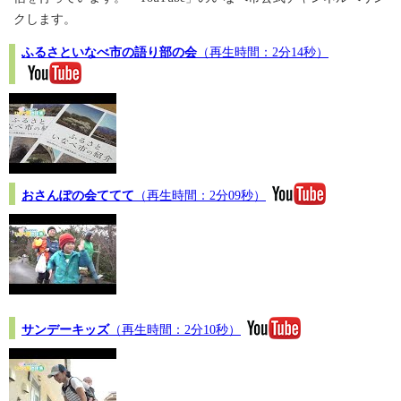
クします。
ふるさといなべ市の語り部の会
（再生時間：2分14秒）
おさんぽの会ててて
（再生時間：2分09秒）
サンデーキッズ
（再生時間：2分10秒）