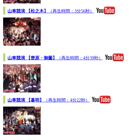
山車競演 【松之木】
（再生時間：3分56秒）
山車競演 【楚原・御薗】
（再生時間：4分39秒）
山車競演 【暮明】
（再生時間：4分22秒）