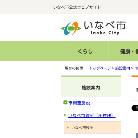
いなべ市公式ウェブサイト
現在の位置：
トップページ
>
施設案内
>
市
施設案内
市関連施設
いなべ市役所（所在地）
いなべ市役所