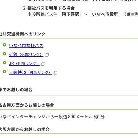
福祉バスを利用する場合
市役所線バス停［
阿下喜駅
］～［
いなべ市役所
］（乗車時
公共交通機関へのリンク
いなべ市福祉バス
近鉄
（外部リンク）
JR
（外部リンク）
三岐鉄道
（外部リンク）
車でお越しの場合
名古屋方面からお越しの場合
いなべインターチェンジから一般道 800メートル 約1分
大阪方面からお越しの場合