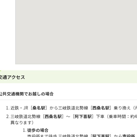
交通アクセス
公共交通機関でお越しの場合
近鉄・JR［
桑名駅
］から三岐鉄道北勢線［
西桑名駅
］乗り換え（
三岐鉄道北勢線［
西桑名駅
］～［
阿下喜駅
］下車（乗車時間：約4
異なります）
徒歩の場合
市役所まで徒歩 三岐鉄道北勢線［
阿下喜駅
］から
市役所