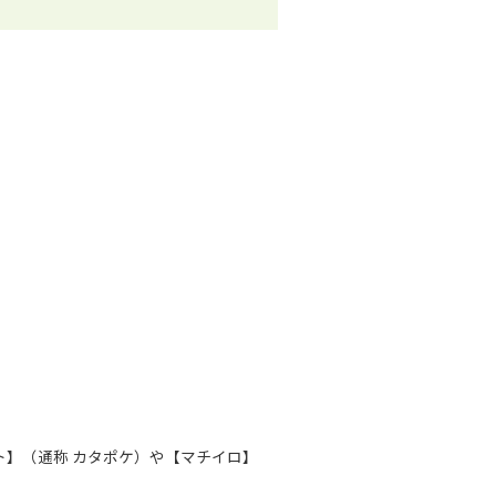
ト】（通称 カタポケ）や【マチイロ】