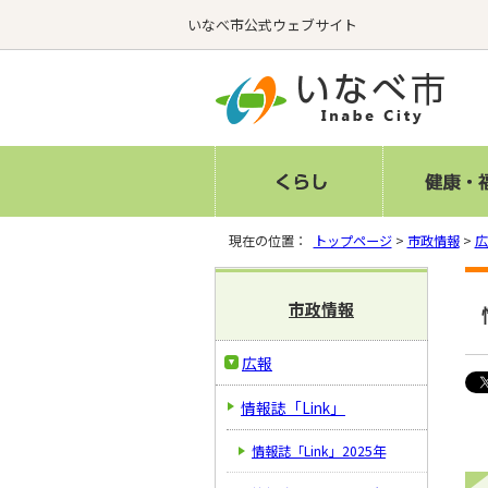
いなべ市公式ウェブサイト
現在の位置：
トップページ
>
市政情報
>
広
市政情報
広報
情報誌「Link」
情報誌「Link」2025年