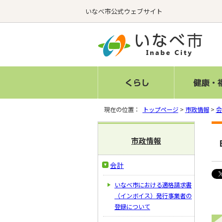
いなべ市公式ウェブサイト
現在の位置：
トップページ
>
市政情報
>
会
市政情報
会計
いなべ市における適格請求書
（インボイス）発行事業者の
登録について