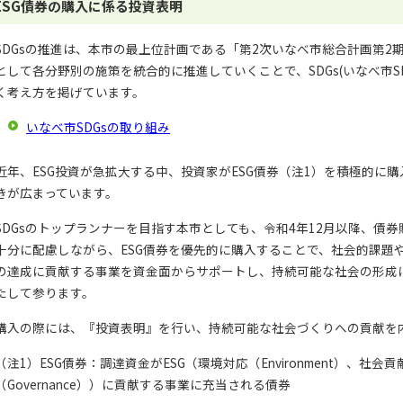
ESG債券の購入に係る投資表明
SDGsの推進は、本市の最上位計画である「第2次いなべ市総合計画第2
として各分野別の施策を統合的に推進していくことで、SDGs(いなべ市S
く考え方を掲げています。
いなべ市SDGsの取り組み
近年、ESG投資が急拡大する中、投資家がESG債券（注1）を積極的に
きが広まっています。
SDGsのトップランナーを目指す本市としても、令和4年12月以降、債
十分に配慮しながら、ESG債券を優先的に購入することで、社会的課題や
の達成に貢献する事業を資金面からサポートし、持続可能な社会の形成
たして参ります。
購入の際には、『投資表明』を行い、持続可能な社会づくりへの貢献を
（注1）ESG債券：調達資金がESG（環境対応（Environment）、社会貢献
（Governance））に貢献する事業に充当される債券