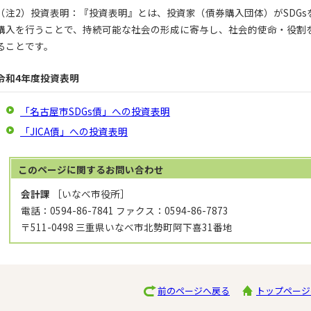
（注2）投資表明：『投資表明』とは、投資家（債券購入団体）がSDGs
購入を行うことで、持続可能な社会の形成に寄与し、社会的使命・役割
ることです。
令和4年度投資表明
「名古屋市SDGs債」への投資表明
「JICA債」への投資表明
このページに関する
お問い合わせ
会計課
［いなべ市役所］
電話：0594-86-7841 ファクス：0594-86-7873
〒511-0498 三重県いなべ市北勢町阿下喜31番地
前のページへ戻る
トップページ