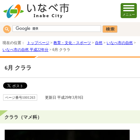
メニュー
現在の位置：
トップページ
>
教育・文化・スポーツ
>
自然
>
いなべ市の自然
>
いなべ市の自然 平成22年分
> 6月 クララ
6月 クララ
ページ番号1001263
更新日 平成29年3月9日
クララ（マメ科）