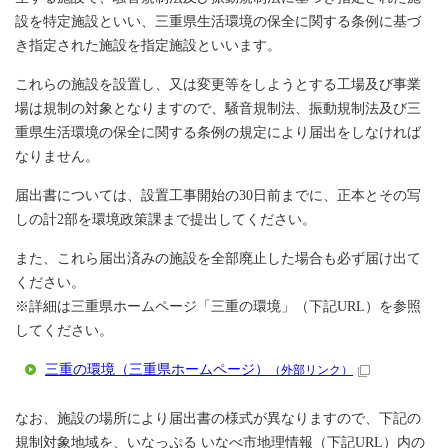
設を特定施設といい、三重県生活環境の保全に関する条例に基づ
き指定された施設を指定施設といいます。
これらの施設を設置し、又は変更等をしようとする工場及び事業
場は規制の対象となりますので、騒音規制法、振動規制法及び三
重県生活環境の保全に関する条例の規定により届出をしなければ
なりません。
届出書については、設置工事開始の30日前までに、正本とその写
しの計2部を環境政策課まで提出してください。
また、これら届出済みの施設を全部廃止した場合も必ず届け出て
ください。
※詳細は三重県ホームページ「三重の環境」（下記URL）を参照
してください。
三重の環境（三重県ホームページ）
（外部リンク）
なお、施設の場所により届出書の様式が異なりますので、下記の
規制対象地域を、いなっぷる いなべ市地理情報（下記URL）内の