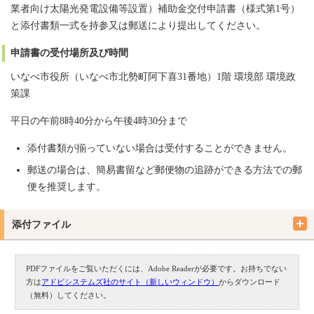
業者向け太陽光発電設備等設置）補助金交付申請書（様式第1号）
と添付書類一式を持参又は郵送により提出してください。
申請書の受付場所及び時間
いなべ市役所（いなべ市北勢町阿下喜31番地）1階 環境部 環境政
策課
平日の午前8時40分から午後4時30分まで
添付書類が揃っていない場合は受付することができません。
郵送の場合は、簡易書留など郵便物の追跡ができる方法での郵
便を推奨します。
添付ファイル
PDFファイルをご覧いただくには、Adobe Readerが必要です。お持ちでない
方は
アドビシステムズ社のサイト（新しいウィンドウ）
からダウンロード
（無料）してください。