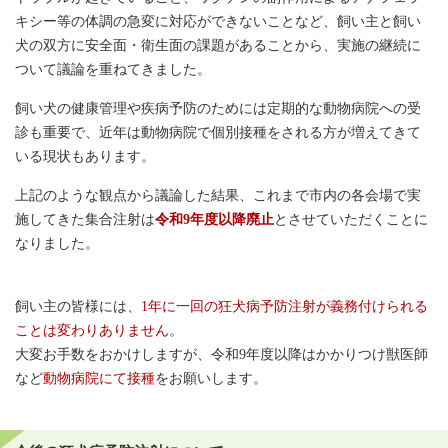
キシー等の体調の急変に対応ができないことなど、飼い主と飼い
犬の双方に安全面・衛生面の課題があることから、実施の継続に
ついて議論を重ねてきました。
飼い犬の健康管理や疾病予防のためには定期的な動物病院への受
診も重要で、近年は動物病院で個別接種をされる方が増えてきて
いる現状もあります。
上記のような観点から議論した結果、これまで市内の各会場で実
施してきた集合注射は
令和9年度以降廃止
とさせていただくことに
なりました。
飼い主の皆様には、
1年に一回の狂犬病予防注射が義務付けられる
ことは変わりありません
。
大変お手数をおかけしますが、令和9年度以降はかかりつけ獣医師
など
動物病院にて接種
をお願いします。