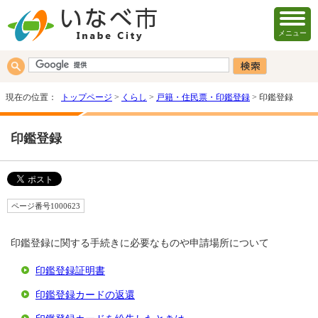
メニュー
現在の位置：
トップページ
>
くらし
>
戸籍・住民票・印鑑登録
> 印鑑登録
印鑑登録
ページ番号1000623
印鑑登録に関する手続きに必要なものや申請場所について
印鑑登録証明書
印鑑登録カードの返還