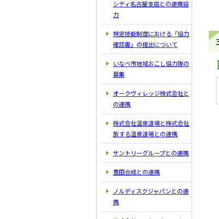
シティ名古屋支店との連携協
力
特定技能制度における「協力
確認書」の提出について
いなべ市地域おこし協力隊の
募集
オークヴィレッジ株式会社と
の連携
株式会社温泉道場と株式会社
旅する温泉道場との連携
サントリーグループとの連携
豊田合成との連携
ノルディスクジャパンとの連
携