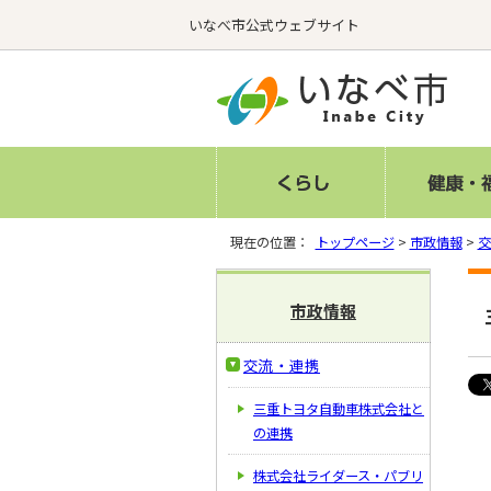
いなべ市公式ウェブサイト
現在の位置：
トップページ
>
市政情報
>
交
市政情報
交流・連携
三重トヨタ自動車株式会社と
の連携
株式会社ライダース・パブリ