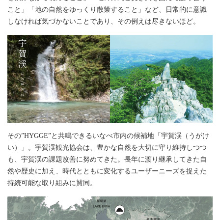
こと」「地の自然をゆっくり散策すること」など、日常的に意識
しなければ気づかないことであり、その例えは尽きないほど。
その”HYGGE”と共鳴できるいなべ市内の候補地「宇賀渓（うがけ
い）」。宇賀渓観光協会は、豊かな自然を大切に守り維持しつつ
も、宇賀渓の課題改善に努めてきた。長年に渡り継承してきた自
然や歴史に加え、時代とともに変化するユーザーニーズを捉えた
持続可能な取り組みに賛同。